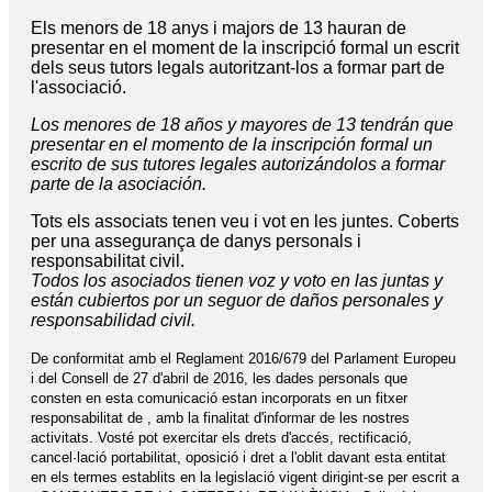
Els menors de 18 anys i majors de 13 hauran de
presentar en el moment de la inscripció formal un escrit
dels seus tutors legals autoritzant-los a formar part de
l'associació.
Los menores de 18 años y mayores de 13 tendrán que
presentar en el momento de la inscripción formal un
escrito de sus tutores legales autorizándolos a formar
parte de la asociación.
Tots els associats tenen veu i vot en les juntes. Coberts
per una assegurança de danys personals i
responsabilitat civil.
Todos los asociados tienen voz y voto en las juntas y
están cubiertos por un seguor de daños personales y
responsabilidad civil.
De conformitat amb el Reglament 2016/679 del Parlament Europeu
i del Consell de 27 d'abril de 2016, les dades personals que
consten en esta comunicació estan incorporats en un fitxer
responsabilitat de , amb la finalitat d'informar de les nostres
activitats. Vosté pot exercitar els drets d'accés, rectificació,
cancel·lació portabilitat, oposició i dret a l'oblit davant esta entitat
en els termes establits en la legislació vigent dirigint-se per escrit a