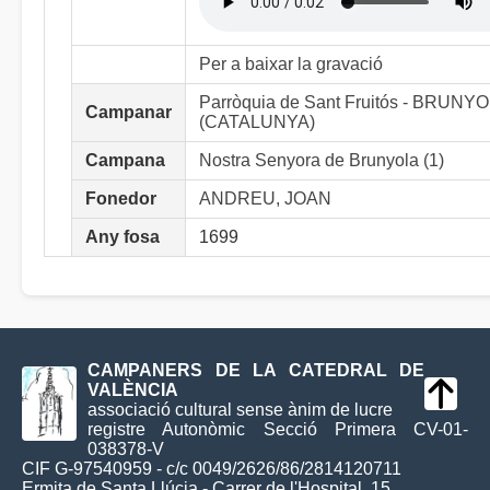
Per a baixar la gravació
Parròquia de Sant Fruitós - BRUNY
Campanar
(CATALUNYA)
Campana
Nostra Senyora de Brunyola (1)
Fonedor
ANDREU, JOAN
Any fosa
1699
CAMPANERS DE LA CATEDRAL DE
VALÈNCIA
associació cultural sense ànim de lucre
registre Autonòmic Secció Primera CV-01-
038378-V
CIF G-97540959 - c/c 0049/2626/86/2814120711
Ermita de Santa Llúcia - Carrer de l'Hospital, 15