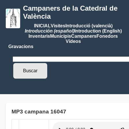
Campaners de la Catedral de
València
INICIAL
Visites
Introducció (valencià)
Introducción (español)
Introduction (English)
Inventaris
Municipis
Campaners
Fonedors
Vídeos
Gravacions
MP3 campana 16047