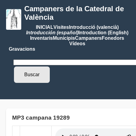
Campaners de la Catedral de
València
INICIAL
Visites
Introducció (valencià)
Introducción (español)
Introduction (English)
Inventaris
Municipis
Campaners
Fonedors
Vídeos
Gravacions
MP3 campana 19289