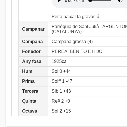
Per a baixar la gravació
Parròquia de Sant Julià - ARGENTO
Campanar
(CATALUNYA)
Campana
Campana grossa (4)
Fonedor
PEREA, BENITO E HIJO
Any fosa
1925ca
Hum
Sol 0 +44
Prima
Sol# 1 -47
Tercera
Sib 1 +43
Quinta
Re# 2 +0
Octava
Sol 2 +15