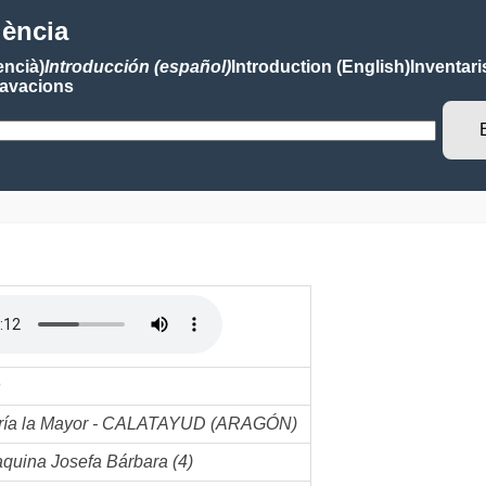
lència
encià)
Introducción (español)
Introduction (English)
Inventari
avacions
n
aría la Mayor - CALATAYUD (ARAGÓN)
quina Josefa Bárbara (4)