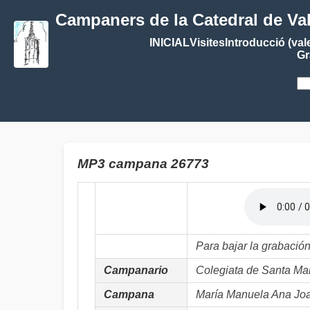
Campaners de la Catedral de Va
INICIAL
Visites
Introducció (val
Gr
MP3 campana 26773
Para bajar la grabació
Campanario
Colegiata de Santa M
Campana
María Manuela Ana Joa