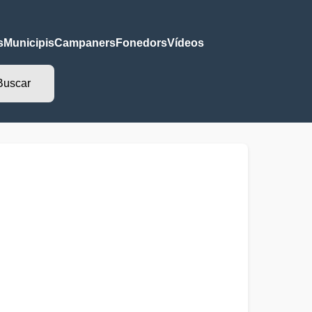
s
Municipis
Campaners
Fonedors
Vídeos