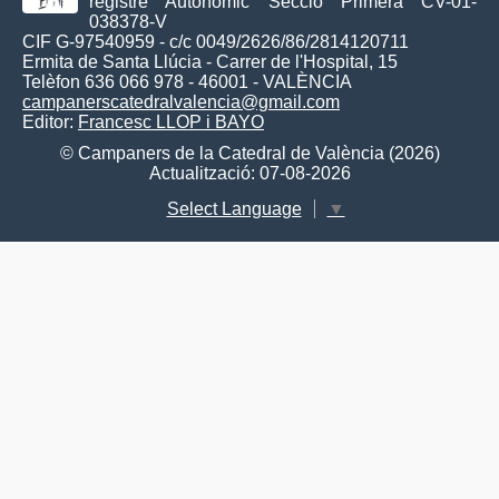
registre Autonòmic Secció Primera CV-01-
038378-V
CIF G-97540959 - c/c 0049/2626/86/2814120711
Ermita de Santa Llúcia - Carrer de l'Hospital, 15
Telèfon 636 066 978 - 46001 - VALÈNCIA
campanerscatedralvalencia@gmail.com
Editor:
Francesc LLOP i BAYO
© Campaners de la Catedral de València (2026)
Actualització: 07-08-2026
Select Language
▼