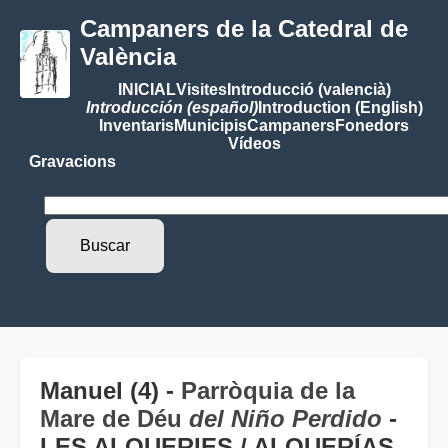
Campaners de la Catedral de
València
INICIAL
Visites
Introducció (valencià)
Introducción (español)
Introduction (English)
Inventaris
Municipis
Campaners
Fonedors
Vídeos
Gravacions
Manuel (4) -
Parròquia de la
Mare de Déu
del Niño Perdido
-
LES ALQUERIES / ALQUERÍAS