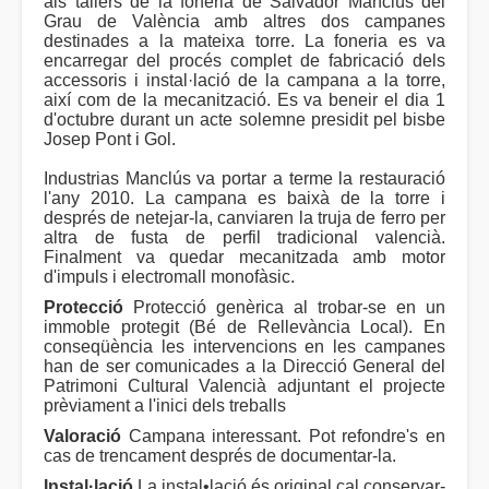
als tallers de la foneria de Salvador Manclús del
Grau de València amb altres dos campanes
destinades a la mateixa torre. La foneria es va
encarregar del procés complet de fabricació dels
accessoris i instal·lació de la campana a la torre,
així com de la mecanització. Es va beneir el dia 1
d'octubre durant un acte solemne presidit pel bisbe
Josep Pont i Gol.
Industrias Manclús va portar a terme la restauració
l'any 2010. La campana es baixà de la torre i
després de netejar-la, canviaren la truja de ferro per
altra de fusta de perfil tradicional valencià.
Finalment va quedar mecanitzada amb motor
d'impuls i electromall monofàsic.
Protecció
Protecció genèrica al trobar-se en un
immoble protegit (Bé de Rellevància Local). En
conseqüència les intervencions en les campanes
han de ser comunicades a la Direcció General del
Patrimoni Cultural Valencià adjuntant el projecte
prèviament a l'inici dels treballs
Valoració
Campana interessant. Pot refondre's en
cas de trencament després de documentar-la.
Instal·lació
La instal•lació és original cal conservar-