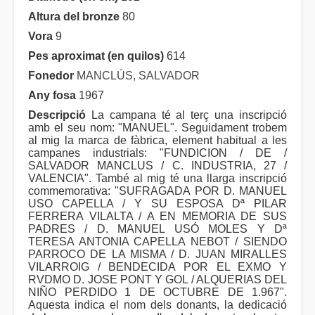
Altura del bronze
80
Vora
9
Pes aproximat (en quilos)
614
Fonedor
MANCLÚS, SALVADOR
Any fosa
1967
Descripció
La campana té al terç una inscripció
amb el seu nom: "MANUEL". Seguidament trobem
al mig la marca de fàbrica, element habitual a les
campanes industrials: "FUNDICION / DE /
SALVADOR MANCLUS / C. INDUSTRIA, 27 /
VALENCIA". També al mig té una llarga inscripció
commemorativa: "SUFRAGADA POR D. MANUEL
USO CAPELLA / Y SU ESPOSA Dª PILAR
FERRERA VILALTA / A EN MEMORIA DE SUS
PADRES / D. MANUEL USÓ MOLES Y Dª
TERESA ANTONIA CAPELLA NEBOT / SIENDO
PARROCO DE LA MISMA / D. JUAN MIRALLES
VILARROIG / BENDECIDA POR EL EXMO Y
RVDMO D. JOSE PONT Y GOL / ALQUERIAS DEL
NIÑO PERDIDO 1 DE OCTUBRE DE 1.967".
Aquesta indica el nom dels donants, la dedicació