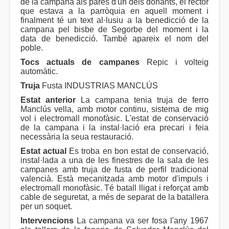
de la campana als pares d'un dels donants, el rector
que estava a la parròquia en aquell moment i
finalment té un text al·lusiu a la benedicció de la
campana pel bisbe de Segorbe del moment i la
data de benedicció. També apareix el nom del
poble.
Tocs actuals de campanes
Repic i volteig
automàtic.
Truja
Fusta INDUSTRIAS MANCLÚS
Estat anterior
La campana tenia truja de ferro
Manclús vella, amb motor continu, sistema de mig
vol i electromall monofàsic. L'estat de conservació
de la campana i la instal·lació era precari i feia
necessària la seua restauració.
Estat actual
Es troba en bon estat de conservació,
instal·lada a una de les finestres de la sala de les
campanes amb truja de fusta de perfil tradicional
valencià. Està mecanitzada amb motor d'impuls i
electromall monofàsic. Té batall lligat i reforçat amb
cable de seguretat, a més de separat de la batallera
per un soquet.
Intervencions
La campana va ser fosa l'any 1967