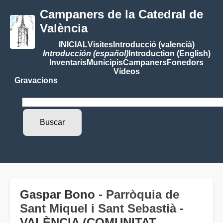
Campaners de la Catedral de
València
INICIAL
Visites
Introducció (valencià)
Introducción (español)
Introduction (English)
Inventaris
Municipis
Campaners
Fonedors
Vídeos
Gravacions
Gaspar Bono -
Parròquia de
Sant Miquel i Sant Sebastià
-
VALÈNCIA (COMUNITAT