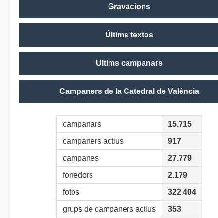
Gravacions
Últims textos
Ultims campanars
Campaners de la Catedral de València
campanars
15.715
campaners actius
917
campanes
27.779
fonedors
2.179
fotos
322.404
grups de campaners actius
353