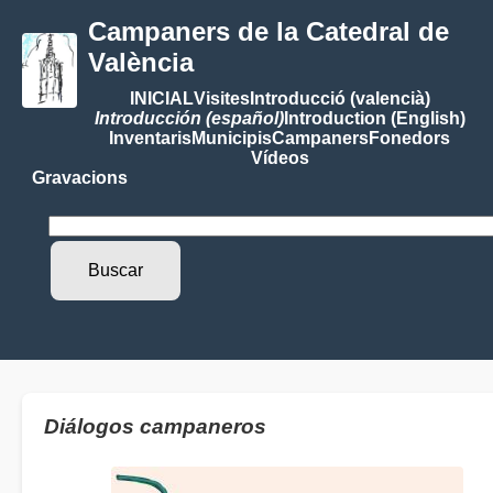
Campaners de la Catedral de
València
INICIAL
Visites
Introducció (valencià)
Introducción (español)
Introduction (English)
Inventaris
Municipis
Campaners
Fonedors
Vídeos
Gravacions
Diálogos campaneros