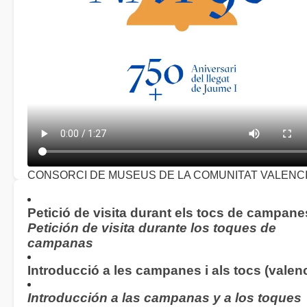
CONSORCI DE MUSEUS DE LA COMUNITAT VALENC
Concert homenatge 750 aniversari del llegat de Jaume I
(
2026)
Petició de visita durant els tocs de campane
Petición de visita durante los toques de
campanas
Introducció a les campanes i als tocs (valenc
Introducción a las campanas y a los toques