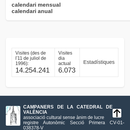
calendari mensual
calendari anual
Visites (des de
Visites
l'11 de juliol de
dia
Estadístiques
1996):
actual
14.254.241
6.073
CAMPANERS DE LA CATEDRAL DE
VALÈNCIA
associació cultural sense ànim de lucre
registre Autonòmic Secció Primera CV-01-
038378-V