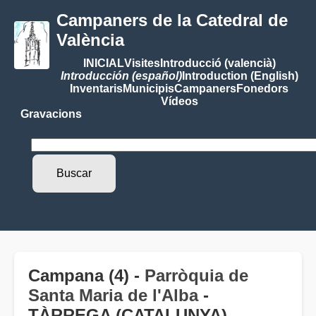
Campaners de la Catedral de
València
INICIAL
Visites
Introducció (valencià)
Introducción (español)
Introduction (English)
Inventaris
Municipis
Campaners
Fonedors
Vídeos
Gravacions
Campana (4) -
Parròquia de
Santa Maria de l'Alba
-
TÀRREGA (CATALUNYA)