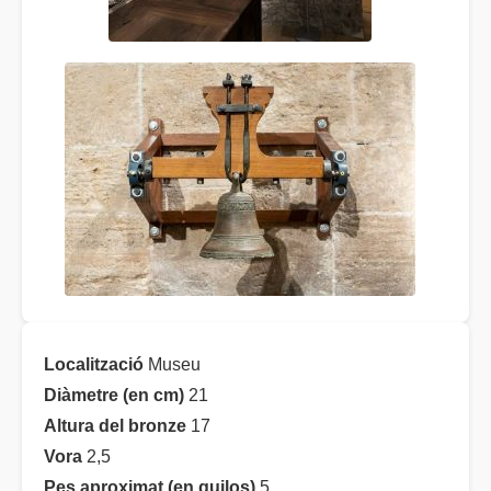
Localització
Museu
Diàmetre (en cm)
21
Altura del bronze
17
Vora
2,5
Pes aproximat (en quilos)
5