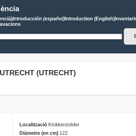
lència
encià)
Introducción (español)
Introduction (English)
Inventari
avacions
 UTRECHT (UTRECHT)
Localització
Klokkenzolder
Diàmetre (en cm)
122