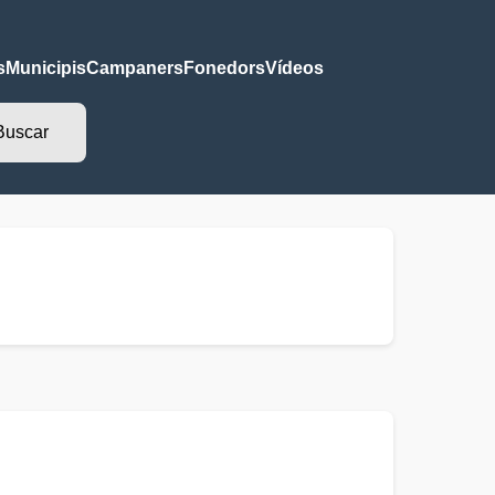
s
Municipis
Campaners
Fonedors
Vídeos