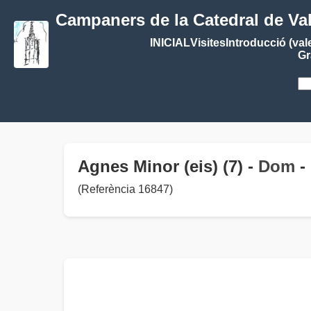
Campaners de la Catedral de Va
INICIAL
Visites
Introducció (val
Gr
Agnes Minor (eis) (7) -
Dom
-
(Referència 16847)