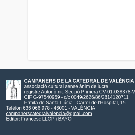
CAMPANERS DE LA CATEDRAL DE VALÈNCIA
associació cultural sense ànim de lucre
registre Autonòmic Secció Primera CV-01-038378-
CIF G-97540959 - c/c 0049/2626/86/2814120711
Ermita de Santa Llúcia - Carrer de l'Hospital, 15
Telèfon 636 066 978 - 46001 - VALÈNCIA
campanerscatedralvalencia@gmail.com
Editor:
Francesc LLOP i BAYO