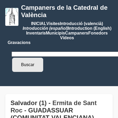
Campaners de la Catedral de
València
INICIAL
Visites
Introducció (valencià)
Introducción (español)
Introduction (English)
Inventaris
Municipis
Campaners
Fonedors
Vídeos
Gravacions
Salvador (1) -
Ermita de Sant
Roc
- GUADASSUAR
(COMUNITAT VALENCIANA)