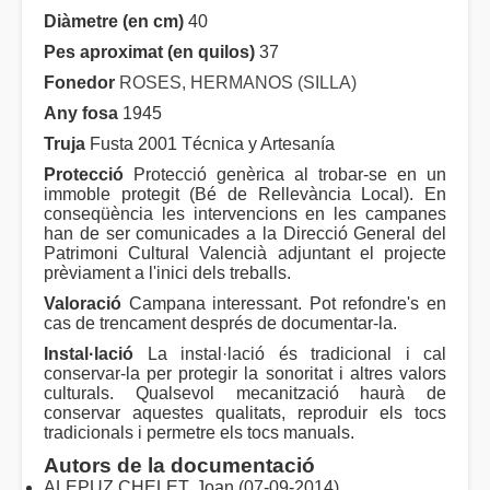
Diàmetre (en cm)
40
Pes aproximat (en quilos)
37
Fonedor
ROSES, HERMANOS (SILLA)
Any fosa
1945
Truja
Fusta 2001 Técnica y Artesanía
Protecció
Protecció genèrica al trobar-se en un
immoble protegit (Bé de Rellevància Local). En
conseqüència les intervencions en les campanes
han de ser comunicades a la Direcció General del
Patrimoni Cultural Valencià adjuntant el projecte
prèviament a l'inici dels treballs.
Valoració
Campana interessant. Pot refondre's en
cas de trencament després de documentar-la.
Instal·lació
La instal·lació és tradicional i cal
conservar-la per protegir la sonoritat i altres valors
culturals. Qualsevol mecanització haurà de
conservar aquestes qualitats, reproduir els tocs
tradicionals i permetre els tocs manuals.
Autors de la documentació
ALEPUZ CHELET, Joan (07-09-2014)