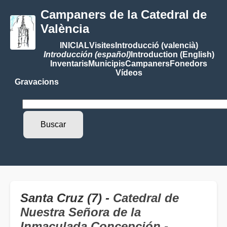
Campaners de la Catedral de
València
INICIAL
Visites
Introducció (valencià)
Introducción (español)
Introduction (English)
Inventaris
Municipis
Campaners
Fonedors
Vídeos
Gravacions
Santa Cruz (7) -
Catedral de
Nuestra Señora de la
Inmaculada Concepción
-