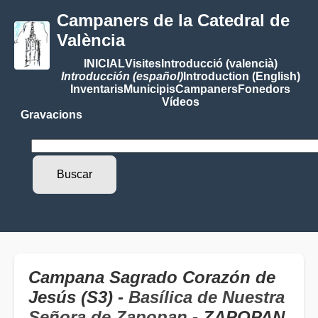
Campaners de la Catedral de
València
INICIAL
Visites
Introducció (valencià)
Introducción (español)
Introduction (English)
Inventaris
Municipis
Campaners
Fonedors
Vídeos
Gravacions
Campana Sagrado Corazón de
Jesús (S3) -
Basílica de Nuestra
Señora de Zapopan
- ZAPOPAN