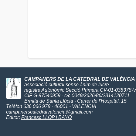
CAMPANERS DE LA CATEDRAL DE VALÈNCIA
associació cultural sense ànim de lucre
registre Autonòmic Secció Primera CV-01-038378-
CIF G-97540959 - c/c 0049/2626/86/2814120711
Ermita de Santa Llúcia - Carrer de l'Hospital, 15
Telèfon 636 066 978 - 46001 - VALÈNCIA
campanerscatedralvalencia@gmail.com
Editor:
Francesc LLOP i BAYO