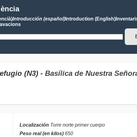
lència
encià)
Introducción (español)
Introduction (English)
Inventari
avacions
efugio (N3) -
Basílica de Nuestra Seño
Localización
Torre norte primer cuerpo
Peso real (en kilos)
650