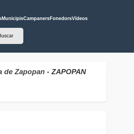
s
Municipis
Campaners
Fonedors
Vídeos
ra de Zapopan
- ZAPOPAN