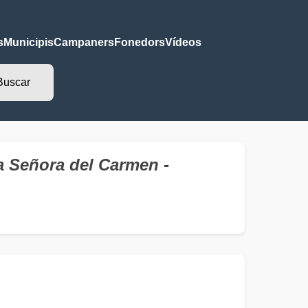
s
Municipis
Campaners
Fonedors
Vídeos
ra Señora del Carmen
-