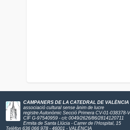
CAMPANERS DE LA CATEDRAL DE VALÈNCIA
associació cultural sense ànim de lucre
registre Autonòmic Secció Primera CV-01-038378-
CIF G-97540959 - c/c 0049/2626/86/2814120711
Ermita de Santa Llúcia - Carrer de l'Hospital, 15
Telèfon 636 066 978 - 46001 - VALÈNCIA