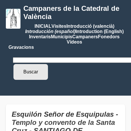
Campaners de la Catedral de
València
INICIAL
Visites
Introducció (valencià)
Introducción (español)
Introduction (English)
Inventaris
Municipis
Campaners
Fonedors
Vídeos
Gravacions
Esquilón Señor de Esquipulas -
Templo y convento de la Santa
Cruz
- SANTIAGO DE