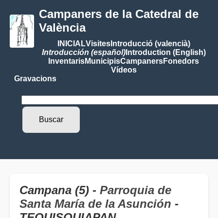
Campaners de la Catedral de
València
INICIAL
Visites
Introducció (valencià)
Introducción (español)
Introduction (English)
Inventaris
Municipis
Campaners
Fonedors
Vídeos
Gravacions
Campana (5) -
Parroquia de
Santa María de la Asunción
-
TEQUISQUIAPAN