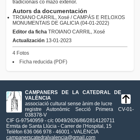
tradicionais co mazo exterior.
Autors da documentación
TROIANO CARRIL, Xosé / CAMPÁS E RELOXOS
MONUMENTAIS DE GALICIA (04-01-2022)
Editor da ficha
TROIANO CARRIL, Xosé
Actualización
13-01-2023
4 Fotos
Ficha reducida (PDF)
CAMPANERS DE LA CATEDRAL DE
VALÈNCIA
associació cultural sense ànim de lucre
registre Autonòmic Secció Primera CV-01-
038378-V
CIF G-97540959 - c/c 0049/2626/86/2814120711
Ermita de Santa Llúcia - Carrer de l'Hospital, 15
Telèfon 636 066 978 - 46001 - VALÈNCIA
campanerscatedralvalencia@gmail.com