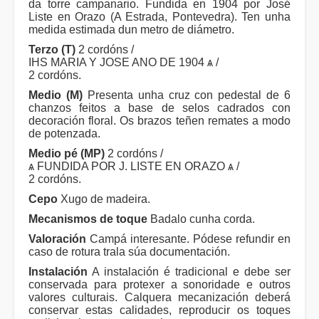
da torre campanario. Fundida en 1904 por José
Liste en Orazo (A Estrada, Pontevedra). Ten unha
medida estimada dun metro de diámetro.
Terzo (T)
2 cordóns /
IHS MARIA Y JOSE ANO DE 1904 ѧ /
2 cordóns.
Medio (M)
Presenta unha cruz con pedestal de 6
chanzos feitos a base de selos cadrados con
decoración floral. Os brazos teñen remates a modo
de potenzada.
Medio pé (MP)
2 cordóns /
ѧ FUNDIDA POR J. LISTE EN ORAZO ѧ /
2 cordóns.
Cepo
Xugo de madeira.
Mecanismos de toque
Badalo cunha corda.
Valoración
Campá interesante. Pódese refundir en
caso de rotura trala súa documentación.
Instalación
A instalación é tradicional e debe ser
conservada para protexer a sonoridade e outros
valores culturais. Calquera mecanización deberá
conservar estas calidades, reproducir os toques