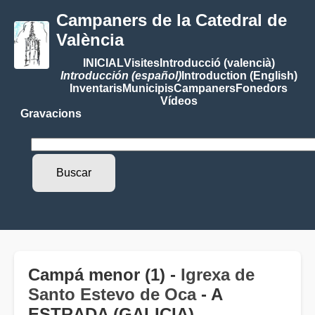
Campaners de la Catedral de
València
INICIAL
Visites
Introducció (valencià)
Introducción (español)
Introduction (English)
Inventaris
Municipis
Campaners
Fonedors
Vídeos
Gravacions
Campá menor (1) -
Igrexa de
Santo Estevo de Oca
- A
ESTRADA (GALICIA)