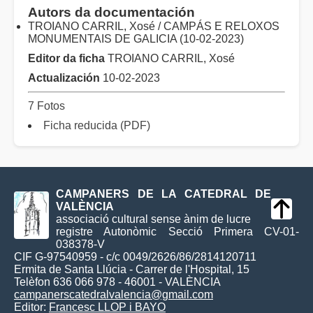
Autors da documentación
TROIANO CARRIL, Xosé / CAMPÁS E RELOXOS
MONUMENTAIS DE GALICIA (10-02-2023)
Editor da ficha
TROIANO CARRIL, Xosé
Actualización
10-02-2023
7 Fotos
Ficha reducida (PDF)
CAMPANERS DE LA CATEDRAL DE
VALÈNCIA
associació cultural sense ànim de lucre
registre Autonòmic Secció Primera CV-01-
038378-V
CIF G-97540959 - c/c 0049/2626/86/2814120711
Ermita de Santa Llúcia - Carrer de l'Hospital, 15
Telèfon 636 066 978 - 46001 - VALÈNCIA
campanerscatedralvalencia@gmail.com
Editor:
Francesc LLOP i BAYO