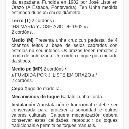
da espadana. Fundida en 1902 por José Liste en
Orazo (A Estrada, Pontevedra). Ten Unha medida
estimada duns 65 cm de diámetro.
Terzo (T)
2 cordóns /
IHS MARIA Y JOSE AͶO DE 1902 ѧ /
2 cordóns.
Medio (M)
Presenta unha cruz cun pedestal de 4
chanzos feitos a base de selos cadrados con
estrelas no seu interior. Os brazos teñen remates a
modo de potenzada. Un cordón cingue pola metade
da stipes.
Medio pé (MP)
2 cordóns /
ѧ FUͶDIDA POR J. LISTE EͶ ORAZO ѧ /
2 cordóns.
Cepo
Xugo de madeira.
Mecanismos de toque
Badalo cunha corda.
Instalación
A instalación é tradicional e debe ser
conservada para protexer a sonoridad e outros
valores culturais. Calquera mecanización deberá
conservar estas calidades, reproducir os toques
tradicionais e permitir os toques manuais.