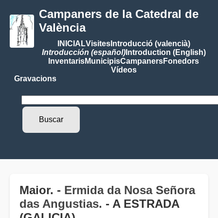
Campaners de la Catedral de
València
INICIAL
Visites
Introducció (valencià)
Introducción (español)
Introduction (English)
Inventaris
Municipis
Campaners
Fonedors
Vídeos
Gravacions
Maior. -
Ermida da Nosa Señora
das Angustias.
- A ESTRADA
(GALICIA)