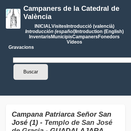
Campaners de la Catedral de
València
INICIAL
Visites
Introducció (valencià)
Introducción (español)
Introduction (English)
Inventaris
Municipis
Campaners
Fonedors
Vídeos
Gravacions
Campana Patriarca Señor San
José (1) -
Templo de San José
de Gracia
- GUADALAJARA