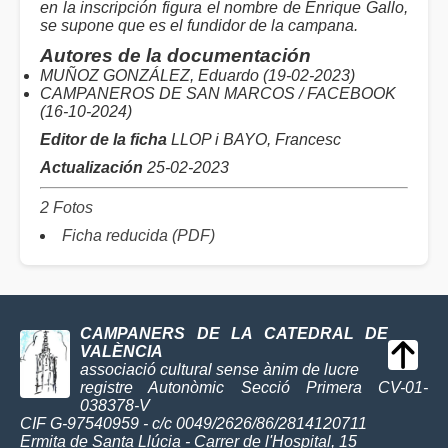
en la inscripción figura el nombre de Enrique Gallo,
se supone que es el fundidor de la campana.
Autores de la documentación
MUÑOZ GONZÁLEZ, Eduardo (19-02-2023)
CAMPANEROS DE SAN MARCOS / FACEBOOK
(16-10-2024)
Editor de la ficha
LLOP i BAYO, Francesc
Actualización
25-02-2023
2 Fotos
Ficha reducida (PDF)
CAMPANERS DE LA CATEDRAL DE
VALÈNCIA
associació cultural sense ànim de lucre
registre Autonòmic Secció Primera CV-01-
038378-V
CIF G-97540959 - c/c 0049/2626/86/2814120711
Ermita de Santa Llúcia - Carrer de l'Hospital, 15