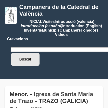
Campaners de la Catedral de
València
INICIAL
Visites
Introducció (valencià)
Introducción (español)
Introduction (English)
Inventaris
Municipis
Campaners
Fonedors
Vídeos
Gravacions
Menor. -
Igrexa de Santa María
de Trazo
- TRAZO (GALICIA)