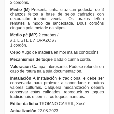
2 cordóns.
Medio (M)
Presenta unha cruz cun pedestal de 3
chanzos feitos a base de selos cadrados con
decoración interior vexetal. Os brazos teñen
remates a modo de lanceolada. Dous cordóns
cinguen pola metade da stipes.
Medio pé (MP)
2 cordóns /
ѧ J. LISTE EͶ ORAZO ѧ /
1 cordón.
Cepo
Xugo de madeira en moi malas condicións.
Mecanismos de toque
Badalo cunha corda.
Valoración
Campá interesante. Pódese refundir en
caso de rotura trala súa documentación.
Instalación
A instalación é tradicional e debe ser
conservada para protexer a sonoridade e outros
valores culturais. Calquera mecanización deberá
conservar estas calidades, reproducir os toques
tradicionais e permitir os toques manuais.
Editor da ficha
TROIANO CARRIL, Xosé
Actualización
22-08-2023