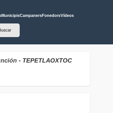
s
Municipis
Campaners
Fonedors
Vídeos
unción
- TEPETLAOXTOC