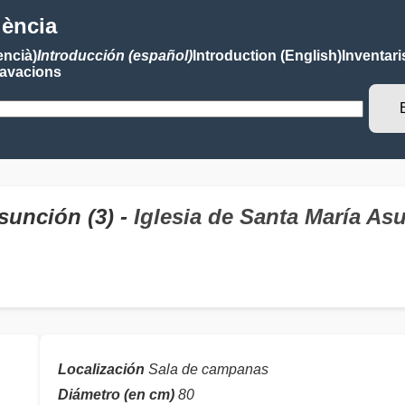
lència
encià)
Introducción (español)
Introduction (English)
Inventari
avacions
sunción (3) -
Iglesia de Santa María As
Localización
Sala de campanas
Diámetro (en cm)
80