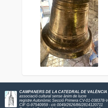
CAMPANERS DE LA CATEDRAL DE VALÈNCIA
associació cultural sense ànim de lucre
registre Autonòmic Secció Primera CV-01-038378-
CIF G-97540959 - c/c 0049/2626/86/2814120711