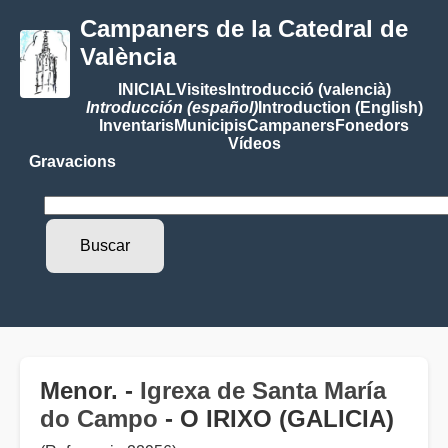
Campaners de la Catedral de
València
INICIAL
Visites
Introducció (valencià)
Introducción (español)
Introduction (English)
Inventaris
Municipis
Campaners
Fonedors
Vídeos
Gravacions
Menor. -
Igrexa de Santa María
do Campo
- O IRIXO (GALICIA)