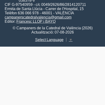
038378-V
CIF G-97540959 - c/c 0049/2626/86/2814120711
Ermita de Santa Llúcia - Carrer de l'Hospital, 15
Telèfon 636 066 978 - 46001 - VALÈNCIA
campanerscatedralvalencia@gmail.com
Editor:
Francesc LLOP i BAYO
© Campaners de la Catedral de València (2026)
Actualització: 07-08-2026
Select Language
▼