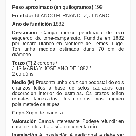
Peso aproximado (en quilogramos)
199
Fundidor
BLANCO FERNÁNDEZ, JENARO
Ano de fundición
1882
Descricion
Campá menor pendurada do oco
esquerdo da torre-campanario. Fundida en 1882
por Jenaro Blanco en Monforte de Lemos, Lugo.
Ten unha medida estimada duns 70 cm de
diámetro.
Terzo (T)
2 cordóns /
JHS MARIA Y JOSE ANO DE 1882 /
2 cordóns.
Medio (M)
Presenta unha cruz con pedestal de seis
chanzos feitos a base de selos cadrados con
decoración interior de estralas. Os brazos teñen
remates flamexados. Uns cordóns finos cinguen
pola metade da stipes.
Cepo
Xugo de madeira.
Valoración
Campá interesante. Pódese refundir en
caso de rotura trala súa documentación.
Instalación
A instalación é tradicional e debe ser