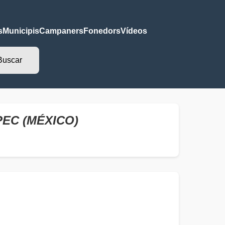
s
Municipis
Campaners
Fonedors
Vídeos
EC (MÉXICO)