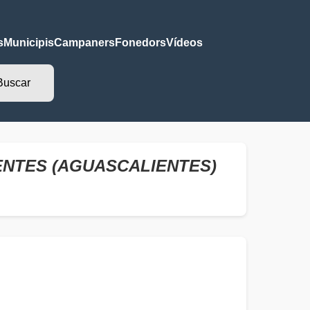
s
Municipis
Campaners
Fonedors
Vídeos
ENTES (AGUASCALIENTES)