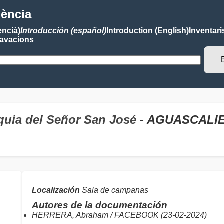
lència
encià)
Introducción (español)
Introduction (English)
Inventari
avacions
quia del Señor San José
- AGUASCALI
Localización
Sala de campanas
Autores de la documentación
HERRERA, Abraham / FACEBOOK (23-02-2024)