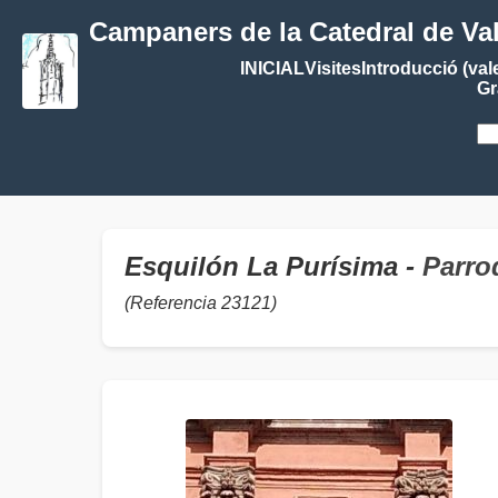
Campaners de la Catedral de Va
INICIAL
Visites
Introducció (val
Gr
Esquilón La Purísima -
Parro
(Referencia 23121)