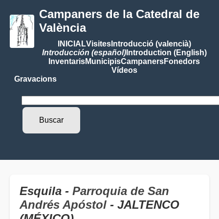
Campaners de la Catedral de
València
INICIAL
Visites
Introducció (valencià)
Introducción (español)
Introduction (English)
Inventaris
Municipis
Campaners
Fonedors
Vídeos
Gravacions
Esquila -
Parroquia de San
Andrés Apóstol
- JALTENCO
(MÉXICO)