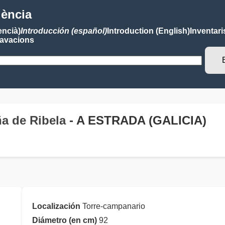
lència
encià)
Introducción (español)
Introduction (English)
Inventari
avacions
ña de Ribela
- A ESTRADA (GALICIA)
Localización
Torre-campanario
Diámetro (en cm)
92