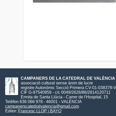
CAMPANERS DE LA CATEDRAL DE VALÈNCIA
associació cultural sense ànim de lucre
registre Autonòmic Secció Primera CV-01-038378-
CIF G-97540959 - c/c 0049/2626/86/2814120711
Ermita de Santa Llúcia - Carrer de l'Hospital, 15
Telèfon 636 066 978 - 46001 - VALÈNCIA
campanerscatedralvalencia@gmail.com
Editor:
Francesc LLOP i BAYO