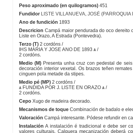
Peso aproximado (en quilogramos)
451
Fundidor
LISTE VILLANUEVA, JOSÉ (PARROQUIA
Ano de fundición
1893
Descricion
Campá maior pendurada do oco dereito d
Liste en Orazo, A Estrada (Pontevedra).
Terzo (T)
2 cordóns /
IHS MARIA Y JOSE ANO DE 1893 ѧ /
2 cordóns.
Medio (M)
Presenta unha cruz con pedestal de seis
decoración interior vexetal. Os brazos teñen remate
cinguen pola metade da stipes.
Medio pé (MP)
2 cordóns /
ѧ FUNDIDA POR J. LISTE EN ORAZO ѧ /
2 cordóns.
Cepo
Xugo de madeira decorado.
Mecanismos de toque
Combinación de badalo e elect
Valoración
Campá interesante. Pódese refundir en cas
Instalación
A instalación é tradicional e debe ser c
valores culturais. Calquera mecanización deberá co