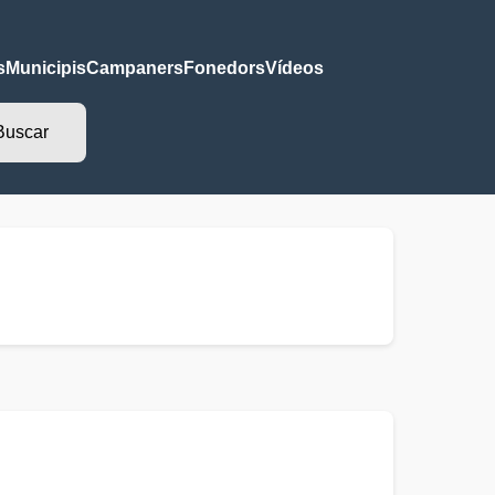
s
Municipis
Campaners
Fonedors
Vídeos