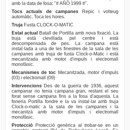
amb la data de fosa: "# AÑO 1999 #".
Tocs actuals de campanes
Repic i volteug
automàtic. Toca les hores.
Truja
Fusta CLOCK-O-MATIC
Estat actual
Batall de Portilla amb nova fixació. La
truja està clevillada pel centre i està
descompensada de pes. La campana està
instal·lada a una de les finestres de la sala de les
campanes amb truja de fusta Clock-o-Matic i està
mecanitzada amb motor d'impuls i electromall
monofàsic.
Mecanismes de toc
Mecanitzada, motor d'impuls
(03) i electromall (09)
Intervencions
Des de la guerra de 1936, aquest
campanar no tenia campana gran, restant el seu
forat sense campana fins a la fosa d'aquesta. La
foneria Portilla fondre e la va instal·lar amb truja
Clock-o-matic a la sala de les campanes i la
mecanitzà amb motor d'impuls i electromall
monofàsic.
Protecció
Protecció genèrica al trobar-se en un