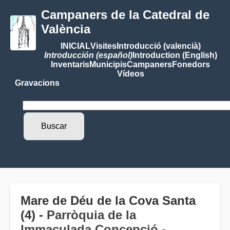
Campaners de la Catedral de
València
INICIAL
Visites
Introducció (valencià)
Introducción (español)
Introduction (English)
Inventaris
Municipis
Campaners
Fonedors
Vídeos
Gravacions
Mare de Déu de la Cova Santa
(4) -
Parròquia de la
Immaculada Concepció
-