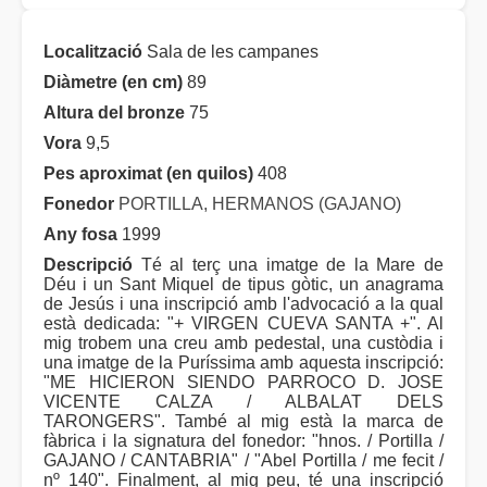
Localització
Sala de les campanes
Diàmetre (en cm)
89
Altura del bronze
75
Vora
9,5
Pes aproximat (en quilos)
408
Fonedor
PORTILLA, HERMANOS (GAJANO)
Any fosa
1999
Descripció
Té al terç una imatge de la Mare de
Déu i un Sant Miquel de tipus gòtic, un anagrama
de Jesús i una inscripció amb l'advocació a la qual
està dedicada: "+ VIRGEN CUEVA SANTA +". Al
mig trobem una creu amb pedestal, una custòdia i
una imatge de la Puríssima amb aquesta inscripció:
"ME HICIERON SIENDO PARROCO D. JOSE
VICENTE CALZA / ALBALAT DELS
TARONGERS". També al mig està la marca de
fàbrica i la signatura del fonedor: "hnos. / Portilla /
GAJANO / CANTABRIA" / "Abel Portilla / me fecit /
nº 140". Finalment, al mig peu, té una inscripció