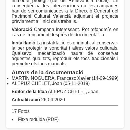
immoble protegit (Bé de Rellevància Local). En
conseqüència les intervencions en les campanes
han de ser comunicades a la Direcció General del
Patrimoni Cultural Valencià adjuntant el projecte
prèviament a l'inici dels treballs.
Valoració
Campana interessant. Pot refondre´s en
cas de trencament després de documentar-la.
Instal·lació
La instal•lació és original cal conservar-
la per protegir la sonoritat i altres valors culturals.
Qualsevol mecanització haurà de conservar
aquestes qualitats, reproduir els tocs tradicionals i
permetre els tocs manuals.
Autors de la documentació
MARTÍN NOGUERA, Francesc Xavier (14-09-1999)
ALEPUZ CHELET, Joan (05-11-2019)
Editor de la fitxa
ALEPUZ CHELET, Joan
Actualització
26-04-2020
17 Fotos
Fitxa reduïda (PDF)