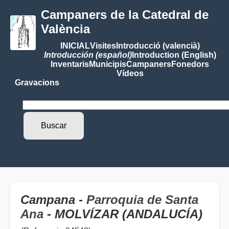
Campaners de la Catedral de
València
INICIAL
Visites
Introducció (valencià)
Introducción (español)
Introduction (English)
Inventaris
Municipis
Campaners
Fonedors
Vídeos
Gravacions
Campana -
Parroquia de Santa
Ana
- MOLVÍZAR (ANDALUCÍA)