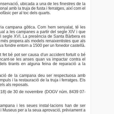
servació, ubicada a una de les finestres de la
al amb la truja de fusta i ferratges, així com el
fàsic per al toc dels quarts.
ria campana gòtica. Com hem senyalat, té les
itual a les campanes a partir del segle XIV i que
 el segle XVI. La presència de Santa Bàrbera es
s més propera als models renaixentistes que als
a fondre entorn a 1500 per un fonedor castellà.
et bé pot ser causa d'un accident fortuït o bé
ncant-se les anses quan va impactar contra el
dels tirants en alguna feina de reparació a la
l·lació de la campana deu ser respectuosa amb
uls i la restauració de la truja i ferratges. Els
ls als reposats.
/2018) de 30 de novembre (DOGV núm. 8439 07-
campana i les seues instal·lacions han de ser
l i Museus per a la seua aprovació, prèviament a