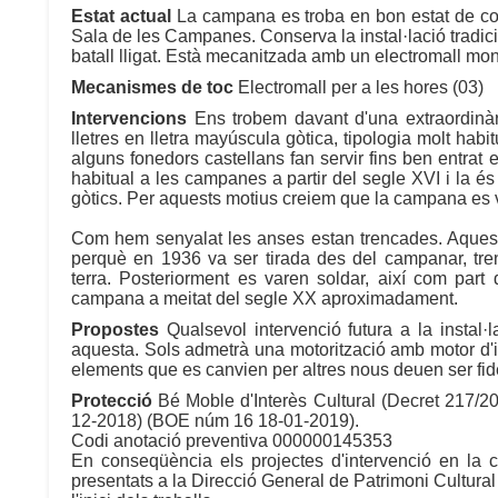
Estat actual
La campana es troba en bon estat de con
Sala de les Campanes. Conserva la instal·lació tradicion
batall lligat. Està mecanitzada amb un electromall mono
Mecanismes de toc
Electromall per a les hores (03)
Intervencions
Ens trobem davant d'una extraordinà
lletres en lletra mayúscula gòtica, tipologia molt hab
alguns fonedors castellans fan servir fins ben entrat
habitual a les campanes a partir del segle XVI i la é
gòtics. Per aquests motius creiem que la campana es v
Com hem senyalat les anses estan trencades. Aquest f
perquè en 1936 va ser tirada des del campanar, tre
terra. Posteriorment es varen soldar, així com part 
campana a meitat del segle XX aproximadament.
Propostes
Qualsevol intervenció futura a la insta
aquesta. Sols admetrà una motorització amb motor d'imp
elements que es canvien per altres nous deuen ser fide
Protecció
Bé Moble d'Interès Cultural (Decret 217
12-2018) (BOE núm 16 18-01-2019).
Codi anotació preventiva 000000145353
En conseqüència els projectes d'intervenció en la 
presentats a la Direcció General de Patrimoni Cultura