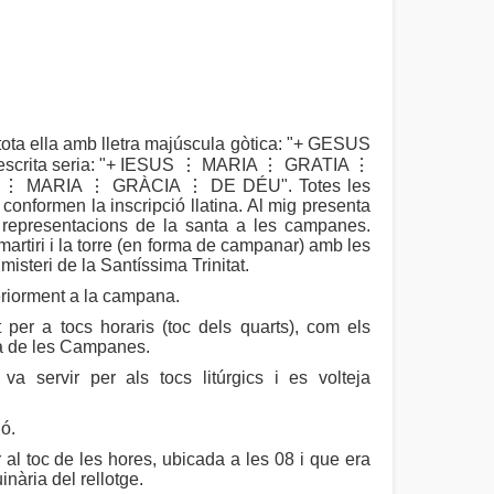
tota ella amb lletra majúscula gòtica: "+ GESUS
escrita seria: "+ IESUS ⋮ MARIA ⋮ GRATIA ⋮
ESÚS ⋮ MARIA ⋮ GRÀCIA ⋮ DE DÉU". Totes les
 conformen la inscripció llatina. Al mig presenta
representacions de la santa a les campanes.
 martiri i la torre (en forma de campanar) amb les
misteri de la Santíssima Trinitat.
riorment a la campana.
t per a tocs horaris (toc dels quarts), com els
la de les Campanes.
a servir per als tocs litúrgics i es volteja
ió.
al toc de les hores, ubicada a les 08 i que era
nària del rellotge.