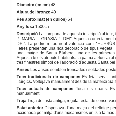
Diàmetre (en cm)
48
Altura del bronze
40
Pes aproximat (en quilos)
64
Any fosa
1500ca
Descripció
La campana té aquesta inscripció al terç, 
⋮ MARIA ⋮ GRASIA ⋮ DEI". Aquesta correctament 
DEI". La podriem traduir al valencià com: "+ J
lletres presenten una rica decoració de tipus vegetal i
una imatge de Santa Bàrbera, una de les primeres 
Aquesta té els atributs habituals: la palma al·lusiva al
tres finestres símbol de l'adoració d'aquesta Santa pel 
Anses
Les anses semblen trencades i soldades poste
Tocs tradicionals de campanes
Es feia servir tan
litúrgics. Voltejava manualment des de la mateixa Sa
Tocs actuals de campanes
Toca els quarts. Es v
manualment.
Truja
Truja de fusta antiga, regular estat de conservac
Estat anterior
Disposava d'una maça del rellotge per 
accionada per mitjà d'uns mecanismes units a la maqui