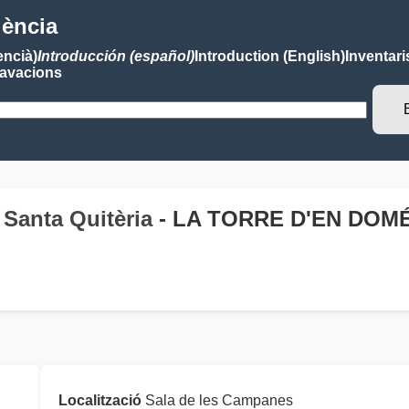
lència
encià)
Introducción (español)
Introduction (English)
Inventari
avacions
 Santa Quitèria
- LA TORRE D'EN DOM
Localització
Sala de les Campanes