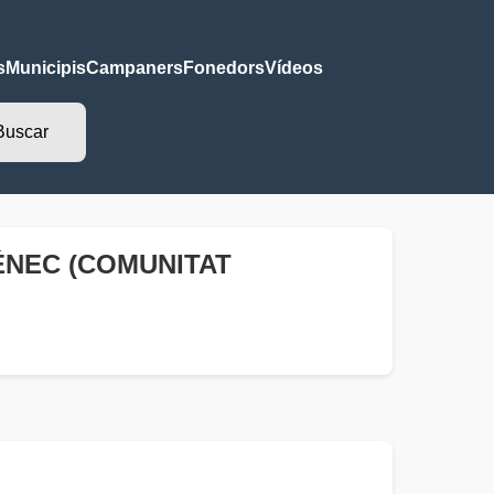
s
Municipis
Campaners
Fonedors
Vídeos
ÉNEC (COMUNITAT