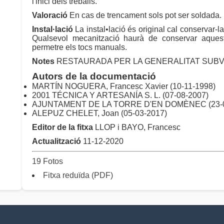
l'inici dels treballs.
Valoració
En cas de trencament sols pot ser soldada. 
Instal·lació
La instal•lació és original cal conservar-la 
Qualsevol mecanització haurà de conservar aquestes
permetre els tocs manuals.
Notes
RESTAURADA PER LA GENERALITAT SUBVENCIO
Autors de la documentació
MARTÍN NOGUERA, Francesc Xavier (10-11-1998)
2001 TÉCNICA Y ARTESANÍA S. L. (07-08-2007)
AJUNTAMENT DE LA TORRE D'EN DOMÈNEC (23-0
ALEPUZ CHELET, Joan (05-03-2017)
Editor de la fitxa
LLOP i BAYO, Francesc
Actualització
11-12-2020
19 Fotos
Fitxa reduïda (PDF)