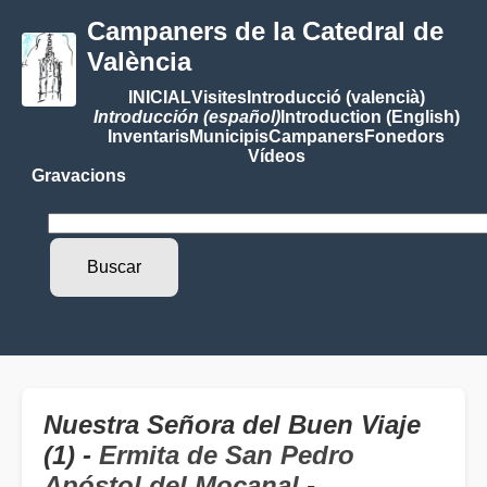
Campaners de la Catedral de
València
INICIAL
Visites
Introducció (valencià)
Introducción (español)
Introduction (English)
Inventaris
Municipis
Campaners
Fonedors
Vídeos
Gravacions
Nuestra Señora del Buen Viaje
(1) -
Ermita de San Pedro
Apóstol del Mocanal
-