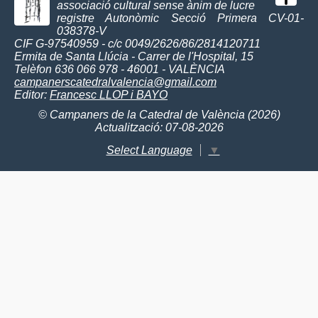
associació cultural sense ànim de lucre
registre Autonòmic Secció Primera CV-01-
038378-V
CIF G-97540959 - c/c 0049/2626/86/2814120711
Ermita de Santa Llúcia - Carrer de l'Hospital, 15
Telèfon 636 066 978 - 46001 - VALÈNCIA
campanerscatedralvalencia@gmail.com
Editor:
Francesc LLOP i BAYO
© Campaners de la Catedral de València (2026)
Actualització: 07-08-2026
Select Language
▼