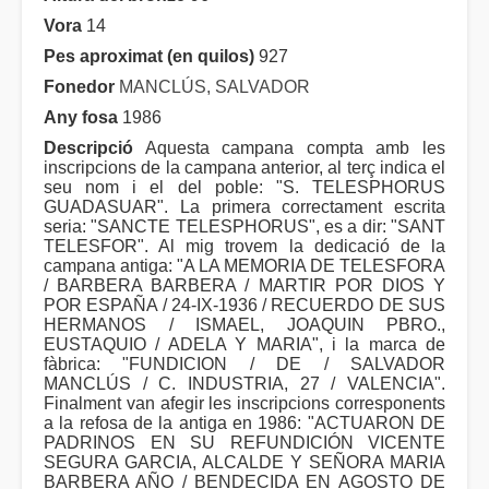
Vora
14
Pes aproximat (en quilos)
927
Fonedor
MANCLÚS, SALVADOR
Any fosa
1986
Descripció
Aquesta campana compta amb les
inscripcions de la campana anterior, al terç indica el
seu nom i el del poble: "S. TELESPHORUS
GUADASUAR". La primera correctament escrita
seria: "SANCTE TELESPHORUS", es a dir: "SANT
TELESFOR". Al mig trovem la dedicació de la
campana antiga: "A LA MEMORIA DE TELESFORA
/ BARBERA BARBERA / MARTIR POR DIOS Y
POR ESPAÑA / 24-IX-1936 / RECUERDO DE SUS
HERMANOS / ISMAEL, JOAQUIN PBRO.,
EUSTAQUIO / ADELA Y MARIA", i la marca de
fàbrica: "FUNDICION / DE / SALVADOR
MANCLÚS / C. INDUSTRIA, 27 / VALENCIA".
Finalment van afegir les inscripcions corresponents
a la refosa de la antiga en 1986: "ACTUARON DE
PADRINOS EN SU REFUNDICIÓN VICENTE
SEGURA GARCIA, ALCALDE Y SEÑORA MARIA
BARBERA AÑO / BENDECIDA EN AGOSTO DE