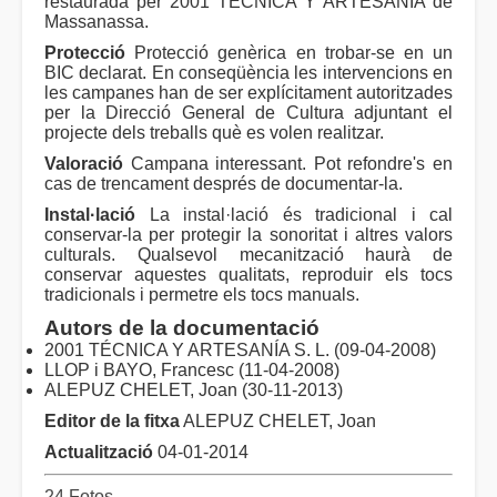
restaurada per 2001 TÉCNICA Y ARTESANÍA de
Massanassa.
Protecció
Protecció genèrica en trobar-se en un
BIC declarat. En conseqüència les intervencions en
les campanes han de ser explícitament autoritzades
per la Direcció General de Cultura adjuntant el
projecte dels treballs què es volen realitzar.
Valoració
Campana interessant. Pot refondre's en
cas de trencament després de documentar-la.
Instal·lació
La instal·lació és tradicional i cal
conservar-la per protegir la sonoritat i altres valors
culturals. Qualsevol mecanització haurà de
conservar aquestes qualitats, reproduir els tocs
tradicionals i permetre els tocs manuals.
Autors de la documentació
2001 TÉCNICA Y ARTESANÍA S. L. (09-04-2008)
LLOP i BAYO, Francesc (11-04-2008)
ALEPUZ CHELET, Joan (30-11-2013)
Editor de la fitxa
ALEPUZ CHELET, Joan
Actualització
04-01-2014
24 Fotos