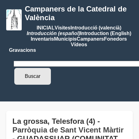
Campaners de la Catedral de
València
INICIAL
Visites
Introducció (valencià)
Introducción (español)
Introduction (English)
Inventaris
Municipis
Campaners
Fonedors
Vídeos
Gravacions
La grossa, Telesfora (4) -
Parròquia de Sant Vicent Màrtir
- GUADASSUAR (COMUNITAT