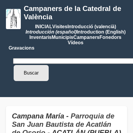
Campaners de la Catedral de
València
INICIAL
Visites
Introducció (valencià)
Introducción (español)
Introduction (English)
Inventaris
Municipis
Campaners
Fonedors
Vídeos
Gravacions
Campana María -
Parroquia de
San Juan Bautista de Acatlán
de Osorio
- ACATLÁN (PUEBLA)