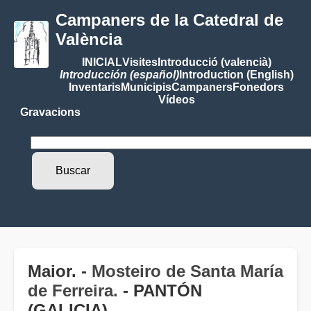
Campaners de la Catedral de
València
INICIAL
Visites
Introducció (valencià)
Introducción (español)
Introduction (English)
Inventaris
Municipis
Campaners
Fonedors
Vídeos
Gravacions
Maior. -
Mosteiro de Santa María
de Ferreira.
- PANTÓN
(GALICIA)