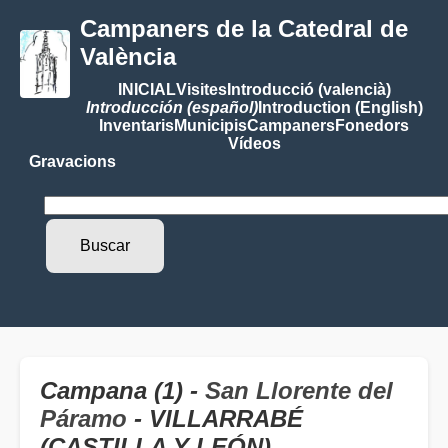
Campaners de la Catedral de
València
INICIAL
Visites
Introducció (valencià)
Introducción (español)
Introduction (English)
Inventaris
Municipis
Campaners
Fonedors
Vídeos
Gravacions
Campana (1) -
San Llorente del
Páramo
- VILLARRABÉ
(CASTILLA Y LEÓN)