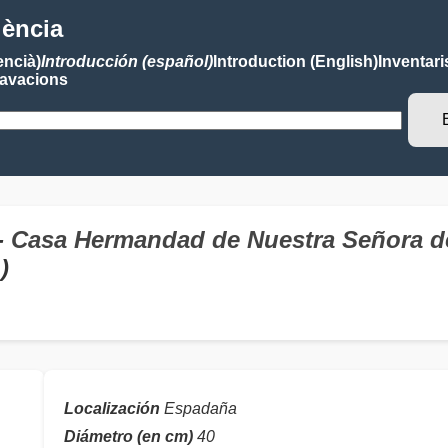
lència
encià)
Introducción (español)
Introduction (English)
Inventari
avacions
-
Casa Hermandad de Nuestra Señora d
)
Localización
Espadaña
Diámetro (en cm)
40