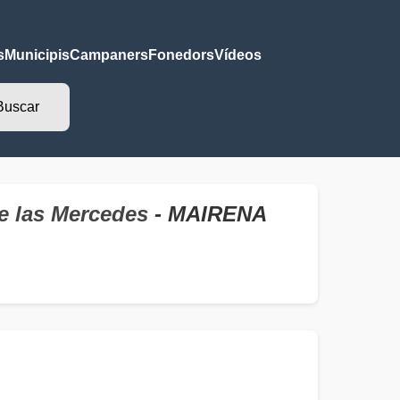
s
Municipis
Campaners
Fonedors
Vídeos
e las Mercedes
- MAIRENA