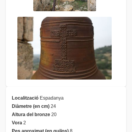
Localització
Espadanya
Diàmetre (en cm)
24
Altura del bronze
20
Vora
2
Pes aproximat (en quilos)
8