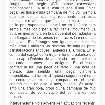
l'original del segle XVIII sense excessives
modificacions. La truja està tallada d'una única
peça i és típica d'una campana de mig vol. Sembla
que des del principi els rodaments han estat
muntats al revés del que és costum, és a dir, estan
en la part superior del braç i no en l'inferior com
sembla més lògic per a facilitar el moviment. La
truja és més ampla en la part central per adaptar-la
a la llargària de les anses i el braç es fa menut cap
als eixos. Els ferratges són igualment del'interés
més gran i utilitzen un sistema de falques propi
d'instal·lacions antigues i anteriors a la rosca. En el
centre del capçal de la truja hi ha una palanca que
entra cap a l'interior de la teulada i un primer tram
de cadenes, totes elles antigues. En el costat
contrari hi ha una peça de ferro i una bola de
bronze, que sembla una peça d'artilleria
reaprofitada. La funció d'aquesta segurament és la
de contrapesar millor la campana en el sentit
contrari de la ballesta. A més, el batall és antic i
amb una gran bola, propi d'una campana de mig
vol. L'estat de conservació del conjunt és molt
precari.
Intervencions
No s'adverteixen actuacions recents.