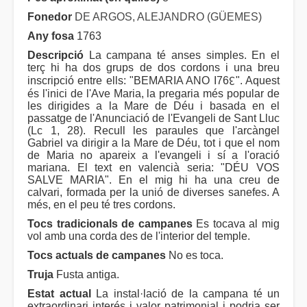
Fonedor
DE ARGOS, ALEJANDRO (GÜEMES)
Any fosa
1763
Descripció
La campana té anses simples. En el
terç hi ha dos grups de dos cordons i una breu
inscripció entre ells: "BEMARIA ANO I76↋". Aquest
és l'inici de l'Ave Maria, la pregaria més popular de
les dirigides a la Mare de Déu i basada en el
passatge de l'Anunciació de l'Evangeli de Sant Lluc
(Lc 1, 28). Recull les paraules que l'arcàngel
Gabriel va dirigir a la Mare de Déu, tot i que el nom
de Maria no apareix a l'evangeli i sí a l'oració
mariana. El text en valencià seria: "DÉU VOS
SALVE MARIA". En el mig hi ha una creu de
calvari, formada per la unió de diverses sanefes. A
més, en el peu té tres cordons.
Tocs tradicionals de campanes
Es tocava al mig
vol amb una corda des de l'interior del temple.
Tocs actuals de campanes
No es toca.
Truja
Fusta antiga.
Estat actual
La instal·lació de la campana té un
extraordinari interés i valor patrimonial i podria ser