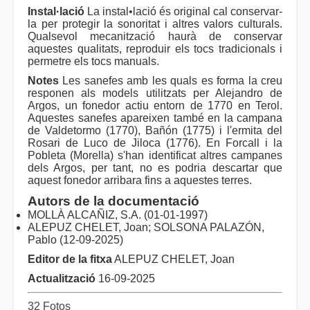
Instal·lació
La instal•lació és original cal conservar-
la per protegir la sonoritat i altres valors culturals.
Qualsevol mecanització haurà de conservar
aquestes qualitats, reproduir els tocs tradicionals i
permetre els tocs manuals.
Notes
Les sanefes amb les quals es forma la creu
responen als models utilitzats per Alejandro de
Argos, un fonedor actiu entorn de 1770 en Terol.
Aquestes sanefes apareixen també en la campana
de Valdetormo (1770), Bañón (1775) i l'ermita del
Rosari de Luco de Jiloca (1776). En Forcall i la
Pobleta (Morella) s'han identificat altres campanes
dels Argos, per tant, no es podria descartar que
aquest fonedor arribara fins a aquestes terres.
Autors de la documentació
MOLLÀ ALCAÑIZ, S.A. (01-01-1997)
ALEPUZ CHELET, Joan; SOLSONA PALAZÓN,
Pablo (12-09-2025)
Editor de la fitxa
ALEPUZ CHELET, Joan
Actualització
16-09-2025
32 Fotos