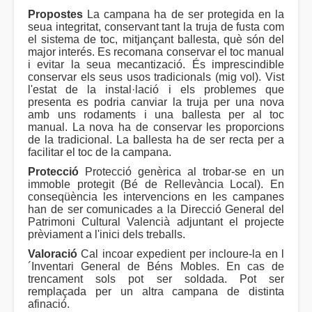
Propostes
La campana ha de ser protegida en la
seua integritat, conservant tant la truja de fusta com
el sistema de toc, mitjançant ballesta, què són del
major interés. Es recomana conservar el toc manual
i evitar la seua mecantizació. És imprescindible
conservar els seus usos tradicionals (mig vol). Vist
l'estat de la instal·lació i els problemes que
presenta es podria canviar la truja per una nova
amb uns rodaments i una ballesta per al toc
manual. La nova ha de conservar les proporcions
de la tradicional. La ballesta ha de ser recta per a
facilitar el toc de la campana.
Protecció
Protecció genèrica al trobar-se en un
immoble protegit (Bé de Rellevància Local). En
conseqüència les intervencions en les campanes
han de ser comunicades a la Direcció General del
Patrimoni Cultural Valencià adjuntant el projecte
prèviament a l'inici dels treballs.
Valoració
Cal incoar expedient per incloure-la en l
´Inventari General de Béns Mobles. En cas de
trencament sols pot ser soldada. Pot ser
remplaçada per un altra campana de distinta
afinació.