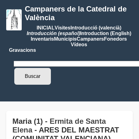
Campaners de la Catedral de
València
INICIAL
Visites
Introducció (valencià)
Introducción (español)
Introduction (English)
Inventaris
Municipis
Campaners
Fonedors
Vídeos
Gravacions
Maria (1) -
Ermita de Santa
Elena
- ARES DEL MAESTRAT
(COMUNITAT VALENCIANA)