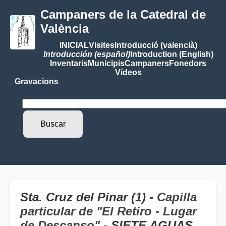
Campaners de la Catedral de
València
INICIAL
Visites
Introducció (valencià)
Introducción (español)
Introduction (English)
Inventaris
Municipis
Campaners
Fonedors
Vídeos
Gravacions
Sta. Cruz del Pinar (1) -
Capilla
particular de "El Retiro - Lugar
de Descanso"
- SIETE AGUAS