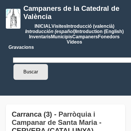
Campaners de la Catedral de
València
INICIAL
Visites
Introducció (valencià)
Introducción (español)
Introduction (English)
Inventaris
Municipis
Campaners
Fonedors
Vídeos
Gravacions
Carranca (3) -
Parròquia i
Campanar de Santa Maria
-
CERVERA (CATALUNYA)