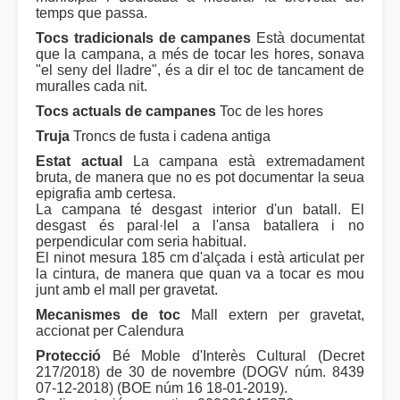
temps que passa.
Tocs tradicionals de campanes
Està documentat
que la campana, a més de tocar les hores, sonava
"el seny del lladre", és a dir el toc de tancament de
muralles cada nit.
Tocs actuals de campanes
Toc de les hores
Truja
Troncs de fusta i cadena antiga
Estat actual
La campana està extremadament
bruta, de manera que no es pot documentar la seua
epigrafia amb certesa.
La campana té desgast interior d'un batall. El
desgast és paral·lel a l'ansa batallera i no
perpendicular com seria habitual.
El ninot mesura 185 cm d'alçada i està articulat per
la cintura, de manera que quan va a tocar es mou
junt amb el mall per gravetat.
Mecanismes de toc
Mall extern per gravetat,
accionat per Calendura
Protecció
Bé Moble d'Interès Cultural (Decret
217/2018) de 30 de novembre (DOGV núm. 8439
07-12-2018) (BOE núm 16 18-01-2019).