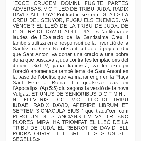
"ECCE CRUCEM DOMINI. FUGITE PARTES
ADVERSAS. VICIT LEO DE TRIBU JUDA, RADIX
DAVID. ALELUYA" Pot traduir-se com ESTA ÉS LA
CREU DEL SENYOR, FUGIU ELS ENEMICS. VA
VÉNCER EL LLEÓ DE LA TRIBU DE JUDÀ, DE
L’ESTIRP DE DAVID. AL·LELUIA. És l’antífona de
laudes de l’Exaltació de la Santíssima Creu, i
també s’utilitza en el responsori de la Invenció de la
Santíssima Creu. No obstant la tradició popular diu
que Sant Antoni va donar una oració a una pobra
dona que buscava ajuda contra les temptacions del
dimoni. Sixt V, papa franciscà, va fer esculpir
l’oració anomenada també lema de Sant Antoni en
la base de l’obelisc que va manar erigir en la Plaça
Sant Pere a Roma. En qualsevol cas en
l’Apocalipsi (Ap 5:5) diu segons la versió de la nova
Vulgata ET UNUS DE SENIORIBUS DICIT MIHI: “
NE FLEVERIS; ECCE VICIT LEO DE TRIBU
IUDAE, RADIX DAVID, APERIRE LIBRUM ET
SEPTEM SIGNACULA EIUS ” que traduïxen com
PERÒ UN DELS ANCIANS EM VA DIR: «NO
PLORES; MIRA, HA TRIOMFAT EL LLEÓ DE LA
TRIBU DE JUDÁ, EL REBROT DE DAVID; ELL
PODRÀ OBRIR EL LLIBRE I ELS SEUS SET
SEGELLS.»