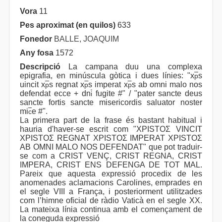
Vora
11
Pes aproximat (en quilos)
633
Fonedor
BALLE, JOAQUIM
Any fosa
1572
Descripció
La campana duu una complexa
epigrafia, en minúscula gòtica i dues línies: "x
s
p
uincit x
s regnat x
s imperat x
s ab omni malo nos
p
p
p
defendat ecce + dn
fugite #" / "pater sancte deus
i
sancte fortis sancte misericordis saluator noster
mi
e #".
c
La primera part de la frase és bastant habitual i
hauria d'haver-se escrit com "XPISTOΣ VINCIT
XPISTOΣ REGNAT XPISTOΣ IMPERAT XPISTOΣ
AB OMNI MALO NOS DEFENDAT" que pot traduir-
se com a CRIST VENÇ, CRIST REGNA, CRIST
IMPERA, CRIST ENS DEFENGA DE TOT MAL.
Pareix que aquesta expressió procedix de les
anomenades aclamacions Carolines, emprades en
el segle VIII a França, i posteriorment utilitzades
com l’himne oficial de ràdio Vaticà en el segle XX.
La mateixa línia continua amb el començament de
la coneguda expressió