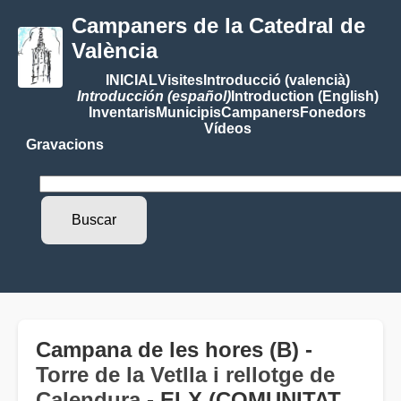
Campaners de la Catedral de
València
INICIAL
Visites
Introducció (valencià)
Introducción (español)
Introduction (English)
Inventaris
Municipis
Campaners
Fonedors
Vídeos
Gravacions
Campana de les hores (B) -
Torre de la Vetlla i rellotge de
Calendura
- ELX (COMUNITAT