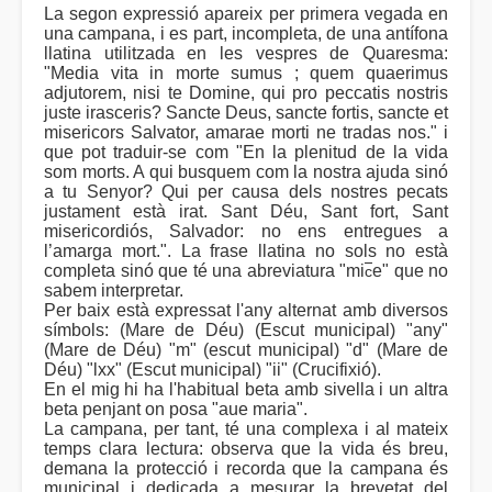
La segon expressió apareix per primera vegada en
una campana, i es part, incompleta, de una antífona
llatina utilitzada en les vespres de Quaresma:
"Media vita in morte sumus ; quem quaerimus
adjutorem, nisi te Domine, qui pro peccatis nostris
juste irasceris? Sancte Deus, sancte fortis, sancte et
misericors Salvator, amarae morti ne tradas nos." i
que pot traduir-se com "En la plenitud de la vida
som morts. A qui busquem com la nostra ajuda sinó
a tu Senyor? Qui per causa dels nostres pecats
justament està irat. Sant Déu, Sant fort, Sant
misericordiós, Salvador: no ens entregues a
l’amarga mort.". La frase llatina no sols no està
completa sinó que té una abreviatura "mi
e" que no
c
sabem interpretar.
Per baix està expressat l'any alternat amb diversos
símbols: (Mare de Déu) (Escut municipal) "any"
(Mare de Déu) "m" (escut municipal) "d" (Mare de
Déu) "lxx" (Escut municipal) "ii" (Crucifixió).
En el mig hi ha l'habitual beta amb sivella i un altra
beta penjant on posa "aue maria".
La campana, per tant, té una complexa i al mateix
temps clara lectura: observa que la vida és breu,
demana la protecció i recorda que la campana és
municipal i dedicada a mesurar la brevetat del