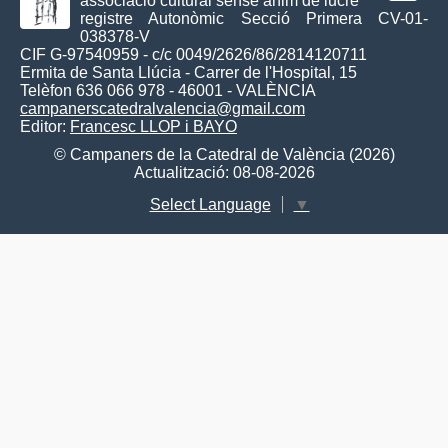
associació cultural sense ànim de lucre
registre Autonòmic Secció Primera CV-01-
038378-V
CIF G-97540959 - c/c 0049/2626/86/2814120711
Ermita de Santa Llúcia - Carrer de l'Hospital, 15
Telèfon 636 066 978 - 46001 - VALÈNCIA
campanerscatedralvalencia@gmail.com
Editor:
Francesc LLOP i BAYO
© Campaners de la Catedral de València (2026)
Actualització: 08-08-2026
Select Language
▼