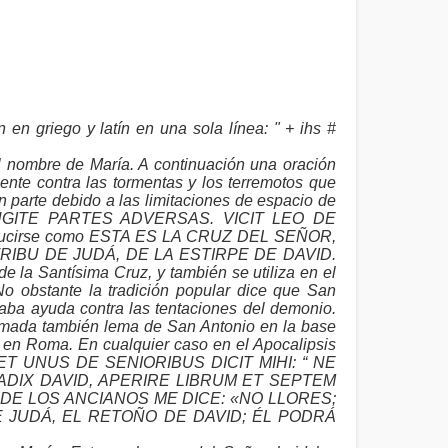
en griego y latín en una sola línea: " + ihs #
l nombre de María. A continuación una oración
mente contra las tormentas y los terremotos que
n parte debido a las limitaciones de espacio de
FUGITE PARTES ADVERSAS. VICIT LEO DE
ducirse como ESTA ES LA CRUZ DEL SEÑOR,
RIBU DE JUDÁ, DE LA ESTIRPE DE DAVID.
e la Santísima Cruz, y también se utiliza en el
No obstante la tradición popular dice que San
aba ayuda contra las tentaciones del demonio.
llamada también lema de San Antonio en la base
 en Roma. En cualquier caso en el Apocalipsis
ata ET UNUS DE SENIORIBUS DICIT MIHI: “ NE
RADIX DAVID, APERIRE LIBRUM ET SEPTEM
O DE LOS ANCIANOS ME DICE: «NO LLORES;
E JUDÁ, EL RETOÑO DE DAVID; ÉL PODRÁ