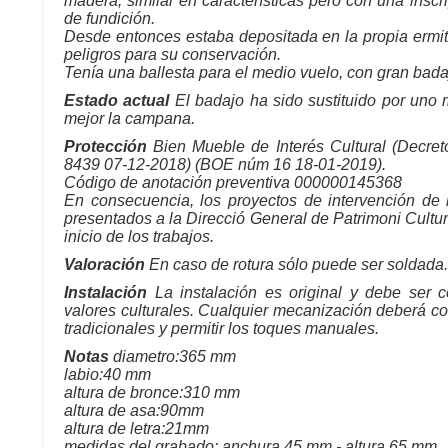
madera, similar en características pero con una insc
de fundición.
Desde entonces estaba depositada en la propia ermit
peligros para su conservación.
Tenía una ballesta para el medio vuelo, con gran bad
Estado actual
El badajo ha sido sustituido por uno 
mejor la campana.
Protección
Bien Mueble de Interés Cultural (Decr
8439 07-12-2018) (BOE núm 16 18-01-2019).
Código de anotación preventiva 000000145368
En consecuencia, los proyectos de intervención de
presentados a la Direcció General de Patrimoni Cultu
inicio de los trabajos.
Valoración
En caso de rotura sólo puede ser soldada.
Instalación
La instalación es original y debe ser c
valores culturales. Cualquier mecanización deberá co
tradicionales y permitir los toques manuales.
Notas
diametro:365 mm
labio:40 mm
altura de bronce:310 mm
altura de asa:90mm
altura de letra:21mm
medidas del grabado: anchura 45 mm - altura 65 mm