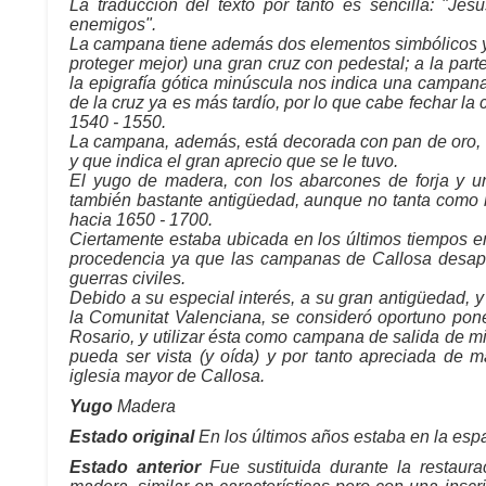
La traducción del texto por tanto es sencilla: "Jes
enemigos".
La campana tiene además dos elementos simbólicos y de
proteger mejor) una gran cruz con pedestal; a la parte
la epigrafía gótica minúscula nos indica una campan
de la cruz ya es más tardío, por lo que cabe fechar l
1540 - 1550.
La campana, además, está decorada con pan de oro, 
y que indica el gran aprecio que se le tuvo.
El yugo de madera, con los abarcones de forja y un
también bastante antigüedad, aunque no tanta como l
hacia 1650 - 1700.
Ciertamente estaba ubicada en los últimos tiempos e
procedencia ya que las campanas de Callosa desapa
guerras civiles.
Debido a su especial interés, a su gran antigüedad, 
la Comunitat Valenciana, se consideró oportuno pon
Rosario, y utilizar ésta como campana de salida de m
pueda ser vista (y oída) y por tanto apreciada de ma
iglesia mayor de Callosa.
Yugo
Madera
Estado original
En los últimos años estaba en la esp
Estado anterior
Fue sustituida durante la restaur