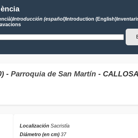
lència
encià)
Introducción (español)
Introduction (English)
Inventari
avacions
) -
Parroquia de San Martín
- CALLOSA
Localización
Sacristía
Diámetro (en cm)
37