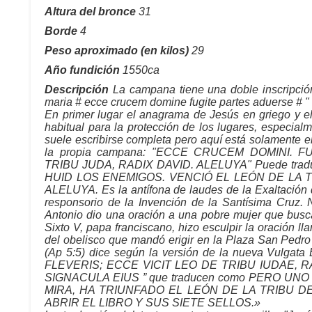
Altura del bronce
31
Borde
4
Peso aproximado (en kilos)
29
Año fundición
1550ca
Descripción
La campana tiene una doble inscripción 
maria # ecce crucem domine fugite partes aduerse # "
En primer lugar el anagrama de Jesús en griego y e
habitual para la protección de los lugares, especial
suele escribirse completa pero aquí está solamente e
la propia campana: "ECCE CRUCEM DOMINI. 
TRIBU JUDA, RADIX DAVID. ALELUYA" Puede tra
HUID LOS ENEMIGOS. VENCIÓ EL LEÓN DE LA T
ALELUYA. Es la antífona de laudes de la Exaltación d
responsorio de la Invención de la Santísima Cruz. 
Antonio dio una oración a una pobre mujer que busc
Sixto V, papa franciscano, hizo esculpir la oración 
del obelisco que mandó erigir en la Plaza San Pedro
(Ap 5:5) dice según la versión de la nueva Vulg
FLEVERIS; ECCE VICIT LEO DE TRIBU IUDAE, 
SIGNACULA EIUS ” que traducen como PERO UN
MIRA, HA TRIUNFADO EL LEÓN DE LA TRIBU D
ABRIR EL LIBRO Y SUS SIETE SELLOS.»