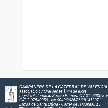
CAMPANERS DE LA CATEDRAL DE VALÈNCIA
associació cultural sense ànim de lucre
registre Autonòmic Secció Primera CV-01-038378-
CIF G-97540959 - c/c 0049/2626/86/2814120711
Ermita de Santa Llúcia - Carrer de l'Hospital, 15