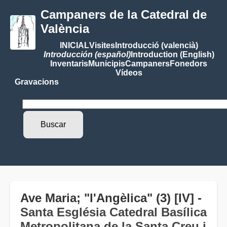
Campaners de la Catedral de
València
INICIAL
Visites
Introducció (valencià)
Introducción (español)
Introduction (English)
Inventaris
Municipis
Campaners
Fonedors
Vídeos
Gravacions
Ave Maria; "l'Angèlica" (3) [IV] -
Santa Església Catedral Basílica
Metropolitana de la Santa Creu i