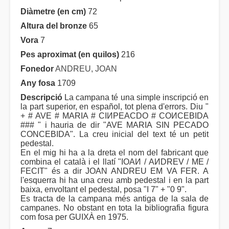
Diàmetre (en cm)
72
Altura del bronze
65
Vora
7
Pes aproximat (en quilos)
216
Fonedor
ANDREU, JOAN
Any fosa
1709
Descripció
La campana té una simple inscripció en
la part superior, en español, tot plena d'errors. Diu "
+ # AVE # MARIA # CIИPEACDO # COИCEBIDA
### " i hauria de dir "AVE MARIA SIN PECADO
CONCEBIDA". La creu inicial del text té un petit
pedestal.
En el mig hi ha a la dreta el nom del fabricant que
combina el català i el llatí "IOAИ / AИDREV / ME /
FECIT" és a dir JOAN ANDREU EM VA FER. A
l'esquerra hi ha una creu amb pedestal i en la part
baixa, envoltant el pedestal, posa "I 7" + "0 9".
Es tracta de la campana més antiga de la sala de
campanes. No obstant en tota la bibliografia figura
com fosa per GUIXÀ en 1975.