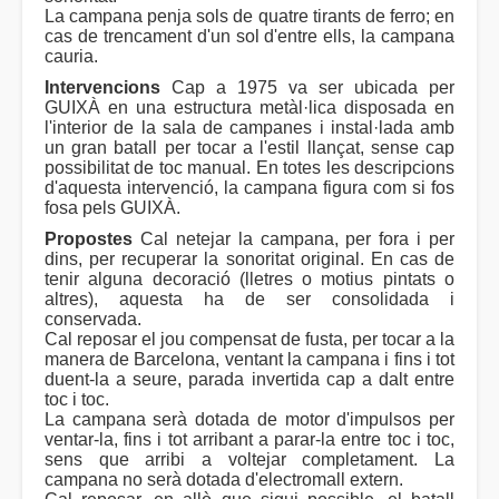
La campana penja sols de quatre tirants de ferro; en
cas de trencament d'un sol d'entre ells, la campana
cauria.
Intervencions
Cap a 1975 va ser ubicada per
GUIXÀ en una estructura metàl·lica disposada en
l'interior de la sala de campanes i instal·lada amb
un gran batall per tocar a l'estil llançat, sense cap
possibilitat de toc manual. En totes les descripcions
d'aquesta intervenció, la campana figura com si fos
fosa pels GUIXÀ.
Propostes
Cal netejar la campana, per fora i per
dins, per recuperar la sonoritat original. En cas de
tenir alguna decoració (lletres o motius pintats o
altres), aquesta ha de ser consolidada i
conservada.
Cal reposar el jou compensat de fusta, per tocar a la
manera de Barcelona, ventant la campana i fins i tot
duent-la a seure, parada invertida cap a dalt entre
toc i toc.
La campana serà dotada de motor d'impulsos per
ventar-la, fins i tot arribant a parar-la entre toc i toc,
sens que arribi a voltejar completament. La
campana no serà dotada d'electromall extern.