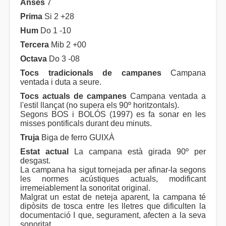
Anses
7
Prima
Si 2 +28
Hum
Do 1 -10
Tercera
Mib 2 +00
Octava
Do 3 -08
Tocs tradicionals de campanes
Campana
ventada i duta a seure.
Tocs actuals de campanes
Campana ventada a
l'estil llançat (no supera els 90º horitzontals).
Segons BOS i BOLÓS (1997) es fa sonar en les
misses pontificals durant deu minuts.
Truja
Biga de ferro GUIXÀ
Estat actual
La campana està girada 90º per
desgast.
La campana ha sigut tornejada per afinar-la segons
les normes acústiques actuals, modificant
irremeiablement la sonoritat original.
Malgrat un estat de neteja aparent, la campana té
dipòsits de tosca entre les lletres que dificulten la
documentació I que, segurament, afecten a la seva
sonoritat.