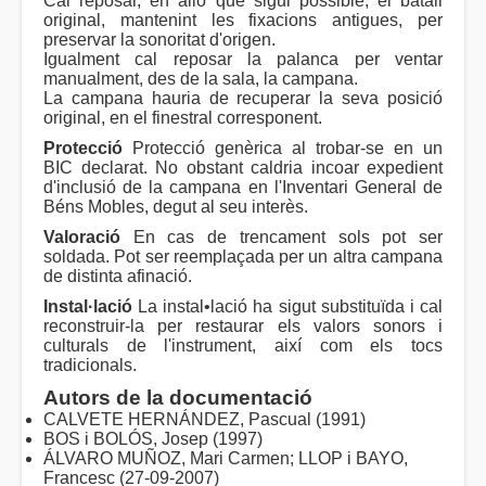
Cal reposar, en allò que sigui possible, el batall
original, mantenint les fixacions antigues, per
preservar la sonoritat d'origen.
Igualment cal reposar la palanca per ventar
manualment, des de la sala, la campana.
La campana hauria de recuperar la seva posició
original, en el finestral corresponent.
Protecció
Protecció genèrica al trobar-se en un
BIC declarat. No obstant caldria incoar expedient
d'inclusió de la campana en l'Inventari General de
Béns Mobles, degut al seu interès.
Valoració
En cas de trencament sols pot ser
soldada. Pot ser reemplaçada per un altra campana
de distinta afinació.
Instal·lació
La instal•lació ha sigut substituïda i cal
reconstruir-la per restaurar els valors sonors i
culturals de l'instrument, així com els tocs
tradicionals.
Autors de la documentació
CALVETE HERNÁNDEZ, Pascual (1991)
BOS i BOLÓS, Josep (1997)
ÁLVARO MUÑOZ, Mari Carmen; LLOP i BAYO,
Francesc (27-09-2007)