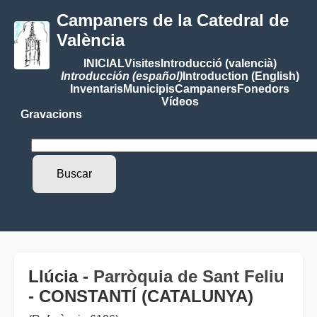
Campaners de la Catedral de
València
INICIAL
Visites
Introducció (valencià)
Introducción (español)
Introduction (English)
Inventaris
Municipis
Campaners
Fonedors
Vídeos
Gravacions
Llúcia -
Parròquia de Sant Feliu
- CONSTANTÍ (CATALUNYA)