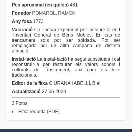
Pes aproximat (en quilos)
481
Fonedor
POMAROL, RAMON
Any fosa
1773
Valoració
Cal incoar expedient per incloure-la en l
´Inventari General de Béns Mobles. En cas de
trencament sols pot ser soldada. Pot ser
remplaçada per un altra campana de distinta
afinació.
Instal·lació
La instal•lació ha segut substituïda i cal
reconstruir-la per restaurar els valors sonors i
culturals de l´instrument, així com els tocs
tradicionals.
Editor de la fitxa
CIURANA I ABELLÍ, Blai
Actualització
27-06-2023
3 Fotos
Fitxa reduïda (PDF)