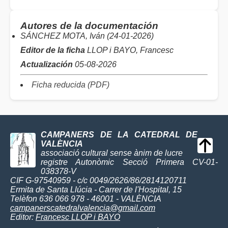
Autores de la documentación
SÁNCHEZ MOTA, Iván (24-01-2026)
Editor de la ficha
LLOP i BAYO, Francesc
Actualización
05-08-2026
Ficha reducida (PDF)
CAMPANERS DE LA CATEDRAL DE
VALÈNCIA
associació cultural sense ànim de lucre
registre Autonòmic Secció Primera CV-01-
038378-V
CIF G-97540959 - c/c 0049/2626/86/2814120711
Ermita de Santa Llúcia - Carrer de l'Hospital, 15
Telèfon 636 066 978 - 46001 - VALÈNCIA
campanerscatedralvalencia@gmail.com
Editor:
Francesc LLOP i BAYO