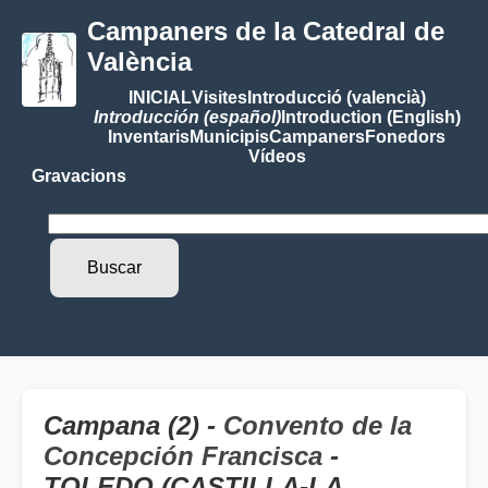
Campaners de la Catedral de
València
INICIAL
Visites
Introducció (valencià)
Introducción (español)
Introduction (English)
Inventaris
Municipis
Campaners
Fonedors
Vídeos
Gravacions
Campana (2) -
Convento de la
Concepción Francisca
-
TOLEDO (CASTILLA-LA