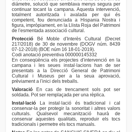
diámetre, solució que semblava menys segura per
continuar tocant la campana. Aquesta intervenció,
totalment autoritzada i avalada per qui és
competent, fou denunciada a Hispania Nostra i
figura, impròpiament, en la Llista Roja del Patrimoni
de l'esmentada associació cultural.
Protecció
Bé Moble d'Interès Cultural (Decret
217/2018) de 30 de novembre (DOGV núm. 8439
07-12-2018) (BOE núm 16 18-01-2019).
Codi anotació preventiva 000000145332
En conseqüència els projectes d'intervenció en la
campana i les seues instal·lacions han de ser
presentats a la Direcció General de Patrimoni
Cultural i Museus per a la seua aprovació,
prèviament a l'inici dels treballs.
Valoració
En cas de trencament sols pot ser
soldada. Pot ser remplaçada per una rèplica.
Instal·lació
La instal·lació és tradicional i cal
conservar-la per protegir la sonoritat i altres valors
culturals. Qualsevol mecanització haurà de
conservar aquestes qualitats, reproduir els tocs
tradicionals i permetre els tocs manuals.