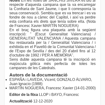
Notes
En les notes de SANCHIS SIVERA es diu al
respecte d'aquesta campana que la va encarregar
la Confraria de Sant Jaume, i que li corresponia la
seua conservació. Sembla que es va trencar i es va
fondre de nou a càrrec del Capítol, i així va perdre
esta confraria els drets que tenía sobre ella. (Nota
de Francesc Xavier MARTÍN NOGUERA)
En el braç figura una plaqueta amb la següent
inscripció: " (Escut Generalitat Valenciana) /
GENERALITAT VALENCIANA / Aquesta campana
fou restaurada per la / Generalitat Valenciana / i
exhibida en el Pavelló de la Comunitat Valenciana /
de l'Expo de Sevilla / des del 20 d'abril fins al 12
d'octubre de 1992 / PER A MEMÒRIA".
Sens dubte aquesta campana té la inscripció en
majúscula gòtica més perfecta de totes les
campanes de les Catedrals.
Autors de la documentació
ESPAÑA i LAVEDA, Vicent; GONZALO ÁLVARO,
Juan Ignacio (1988)
MARTÍN NOGUERA, Francesc Xavier (14-01-2000)
Editor de la fitxa
LLOP i BAYO, Francesc
Actualització
12-12-2020