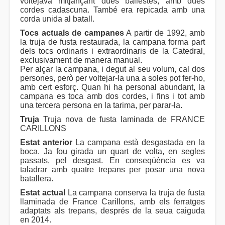
voltejava mitjançant dues ballestes, amb dues
cordes cadascuna. També era repicada amb una
corda unida al batall.
Tocs actuals de campanes
A partir de 1992, amb
la truja de fusta restaurada, la campana forma part
dels tocs ordinaris i extraordinaris de la Catedral,
exclusivament de manera manual.
Per alçar la campana, i degut al seu volum, cal dos
persones, però per voltejar-la una a soles pot fer-ho,
amb cert esforç. Quan hi ha personal abundant, la
campana es toca amb dos cordes, i fins i tot amb
una tercera persona en la tarima, per parar-la.
Truja
Truja nova de fusta laminada de FRANCE
CARILLONS
Estat anterior
La campana està desgastada en la
boca. Ja fou girada un quart de volta, en segles
passats, pel desgast. En conseqüència es va
taladrar amb quatre trepans per posar una nova
batallera.
Estat actual
La campana conserva la truja de fusta
llaminada de France Carillons, amb els ferratges
adaptats als trepans, després de la seua caiguda
en 2014.