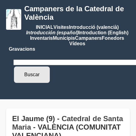
Campaners de la Catedral de
València
INICIAL
Visites
Introducció (valencià)
Introducción (español)
Introduction (English)
Inventaris
Municipis
Campaners
Fonedors
Vídeos
Gravacions
El Jaume (9) -
Catedral de Santa
Maria
- VALÈNCIA (COMUNITAT
VALENCIANA)