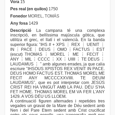
Vora
15
Pes real (en quilos)
1750
Fonedor
MOREL, TOMÁS
Any fosa
1429
Descripció
La campana té una complexa
inscripció, en bellíssima majúscula gòtica, que
utilitza el grec, el llatí i el valencià. En la banda
superior figura: "IHS # + XPS ⋮ REX ⋮ UENIT ⋮
IN ⋮ PACE ⋮ DEUS ⋮ OMO ⋮ FACTUS ⋮ EST
(escut) THOMAS ⋮ MOREL ⋮ ME ⋮ FECIT ⋮
ANY ⋮ MIL ⋮ CCCC ⋮ XX ⋮ UIIII ⋮ TE DEUS ⋮
LAUDAMUS ⋮ " amb algunes errades, ja que calia
escriure "IHSOUS XPISTOS REX VENIT IN PACE.
DEUS HOMO FACTUS EST. THOMAS MOREL ME
FECIT ANY MCCCCXXVIIII. TE DEUM
LAUDAMUS", que es pot interpretar com JESÚS
CRIST REI HA VINGUT AMB LA PAU. DÉU S'HA
FET HOME. THOMAS MOREL EM VA FER L'ANY
1429. A VOS DÉU US LLOEM.
A continuació figuren alternades i repetides tres
vegades un gravat de la Mare de Déu sedent amb
Nen i del Pare Etern sedent amb Crist crucificat
entre els seus genolls, una iconografia molt poc