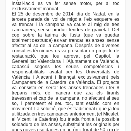
instal·lació es va fer sense motor, per al toc
exclusivament manual.
El 25 de desembre de 2014, dia de Nadal, en la
tercera parada del vol de migdia, l'eix esquerre es
va trencar i la campana va caure al mig de tres
campaners, sense produir ferides de gravetat. Del
cop sobre la tarima de fusta (que va quedar
totalment destruïda) es van trencar les anses, sense
afectar al so de la campana. Després de diverses
consultes tècniques es va presentar un projecte de
restauració, que fou aprovat pel Capítol, la
Generallitat Valenciana i l'Ajuntament de València,
cadascú segons les seues competències i
responsabilitats, avalat per les Universitats de
València i Alacant i finançat exclusivament pels
Campaners de la Catedral de València. El projecte
va consistir en serrar les anses trencades i fer 8
trepans més, de manera que ara els tirants
travessen el cap de la campana, no afectant al seu
so, i permetent el seu toc, tant estàtic com en
moviment. La solució, que és tradicional i que ja fou
utilitzada en tres campanes anteriorment (el Micalet,
el Vicent, la Caterina) fou triada front a la possible
soldadura de les anses, substituint les originals per
unes noves i soldades en un únic forat de 50 cm de