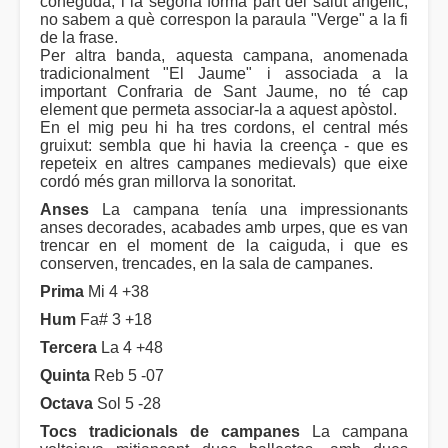
coneguda, i la segona forma part del salut angèlic,
no sabem a què correspon la paraula "Verge" a la fi
de la frase.
Per altra banda, aquesta campana, anomenada
tradicionalment "El Jaume" i associada a la
important Confraria de Sant Jaume, no té cap
element que permeta associar-la a aquest apòstol.
En el mig peu hi ha tres cordons, el central més
gruixut: sembla que hi havia la creença - que es
repeteix en altres campanes medievals) que eixe
cordó més gran millorva la sonoritat.
Anses
La campana tenía una impressionants
anses decorades, acabades amb urpes, que es van
trencar en el moment de la caiguda, i que es
conserven, trencades, en la sala de campanes.
Prima
Mi 4 +38
Hum
Fa# 3 +18
Tercera
La 4 +48
Quinta
Reb 5 -07
Octava
Sol 5 -28
Tocs tradicionals de campanes
La campana