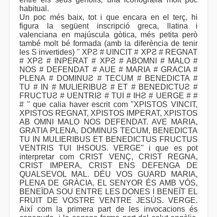
habitual.
Un poc més baix, tot i que encara en el terç, hi
figura la següent inscripció greca, llatina i
valenciana en majúscula gòtica, més petita però
també molt bé formada (amb la diferència de tenir
les S invertides) " XPƧ # UINCIT # XPƧ # REGNAT
# XPƧ # INPERAT # XPƧ # ABOMNI # MALO #
NOS # DEFENDAT # AUE # MARIA # GRACIA #
PLENA # DOMINUƧ # TECUM # BENEDICTA #
TU # IN # MULIERIBUƧ # ET # BENEDICTUƧ #
FRUCTUƧ # UENTRIƧ # TUI # IHƧ # UERGE # #
# " que calia haver escrit com "XPISTOS VINCIT,
XPISTOS REGNAT, XPISTOS IMPERAT, XPISTOS
AB OMNI MALO NOS DEFENDAT. AVE MARIA,
GRATIA PLENA, DOMINUS TECUM, BENEDICTA
TU IN MULIERIBUS ET BENEDICTUS FRUCTUS
VENTRIS TUI IHSOUS. VERGE" i que es pot
interpretar com CRIST VENÇ, CRIST REGNA,
CRIST IMPERA, CRIST ENS DEFENGA DE
QUALSEVOL MAL. DÉU VOS GUARD MARIA,
PLENA DE GRÀCIA, EL SENYOR ÉS AMB VÓS,
BENEÏDA SOU ENTRE LES DONES I BENEÏT EL
FRUIT DE VOSTRE VENTRE JESÚS. VERGE.
Així com la primera part de les invocacions és