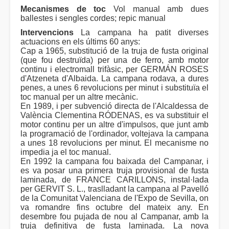
Mecanismes de toc
Vol manual amb dues
ballestes i sengles cordes; repic manual
Intervencions
La campana ha patit diverses
actuacions en els últims 60 anys:
Cap a 1965, substitució de la truja de fusta original
(que fou destruïda) per una de ferro, amb motor
continu i electromall trifàsic, per GERMÁN ROSES
d'Atzeneta d'Albaida. La campana rodava, a dures
penes, a unes 6 revolucions per minut i substituïa el
toc manual per un altre mecànic.
En 1989, i per subvenció directa de l'Alcaldessa de
València Clementina RÓDENAS, es va substituir el
motor continu per un altre d'impulsos, que junt amb
la programació de l'ordinador, voltejava la campana
a unes 18 revolucions per minut. El mecanisme no
impedia ja el toc manual.
En 1992 la campana fou baixada del Campanar, i
es va posar una primera truja provisional de fusta
laminada, de FRANCE CARILLONS, instal·lada
per GERVIT S. L., traslladant la campana al Pavelló
de la Comunitat Valenciana de l'Expo de Sevilla, on
va romandre fins octubre del mateix any. En
desembre fou pujada de nou al Campanar, amb la
truja definitiva de fusta laminada. La nova