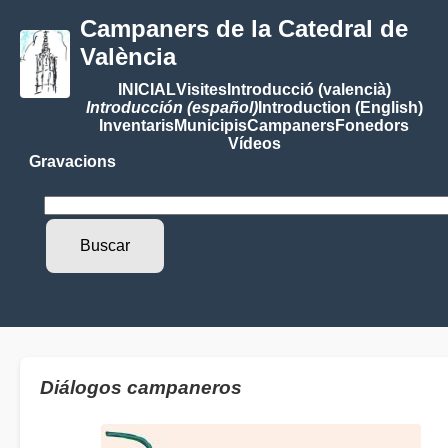
Campaners de la Catedral de
València
INICIAL
Visites
Introducció (valencià)
Introducción (español)
Introduction (English)
Inventaris
Municipis
Campaners
Fonedors
Vídeos
Gravacions
Diálogos campaneros