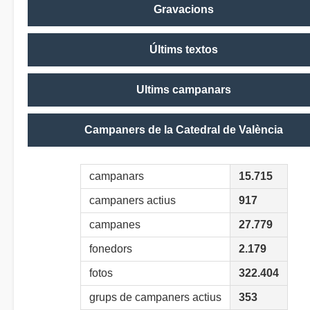
Gravacions
Últims textos
Ultims campanars
Campaners de la Catedral de València
campanars
15.715
campaners actius
917
campanes
27.779
fonedors
2.179
fotos
322.404
grups de campaners actius
353