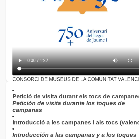
CONSORCI DE MUSEUS DE LA COMUNITAT VALENC
Concert homenatge 750 aniversari del llegat de Jaume I
(
2026)
Petició de visita durant els tocs de campane
Petición de visita durante los toques de
campanas
Introducció a les campanes i als tocs (valenc
Introducción a las campanas y a los toques