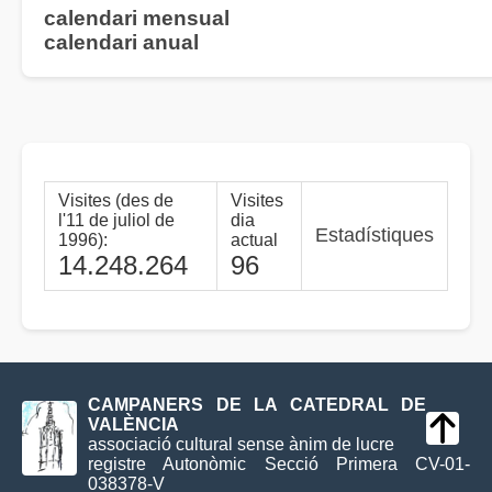
calendari mensual
calendari anual
Visites (des de
Visites
l'11 de juliol de
dia
Estadístiques
1996):
actual
14.248.264
96
CAMPANERS DE LA CATEDRAL DE
VALÈNCIA
associació cultural sense ànim de lucre
registre Autonòmic Secció Primera CV-01-
038378-V