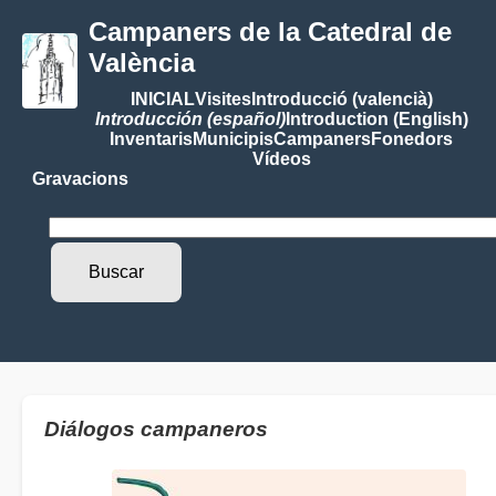
Campaners de la Catedral de
València
INICIAL
Visites
Introducció (valencià)
Introducción (español)
Introduction (English)
Inventaris
Municipis
Campaners
Fonedors
Vídeos
Gravacions
Diálogos campaneros