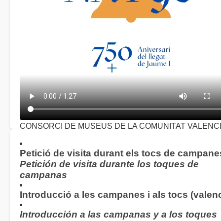
CONSORCI DE MUSEUS DE LA COMUNITAT VALENC
Concert homenatge 750 aniversari del llegat de Jaume I
(
2026)
Petició de visita durant els tocs de campane
Petición de visita durante los toques de
campanas
Introducció a les campanes i als tocs (valenc
Introducción a las campanas y a los toques