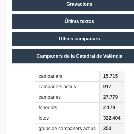
Gravacions
Últims textos
Ultims campanars
Campaners de la Catedral de València
campanars
15.715
campaners actius
917
campanes
27.779
fonedors
2.179
fotos
322.404
grups de campaners actius
353