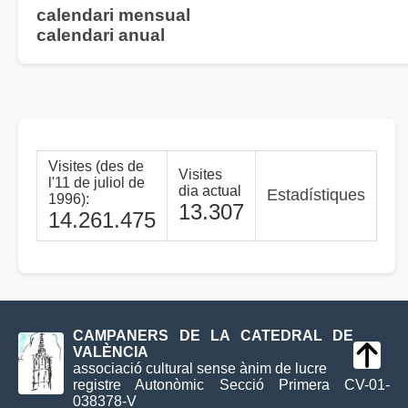
calendari mensual
calendari anual
Visites (des de
Visites
l'11 de juliol de
dia actual
Estadístiques
1996):
13.307
14.261.475
CAMPANERS DE LA CATEDRAL DE
VALÈNCIA
associació cultural sense ànim de lucre
registre Autonòmic Secció Primera CV-01-
038378-V