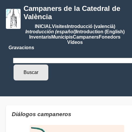
Campaners de la Catedral de
València
INICIAL
Visites
Introducció (valencià)
Introducción (español)
Introduction (English)
Inventaris
Municipis
Campaners
Fonedors
Vídeos
Gravacions
Diálogos campaneros