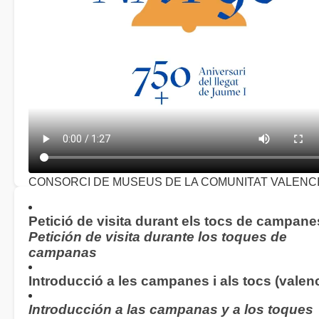
CONSORCI DE MUSEUS DE LA COMUNITAT VALENC
Concert homenatge 750 aniversari del llegat de Jaume I
(
2026)
Petició de visita durant els tocs de campane
Petición de visita durante los toques de
campanas
Introducció a les campanes i als tocs (valenc
Introducción a las campanas y a los toques