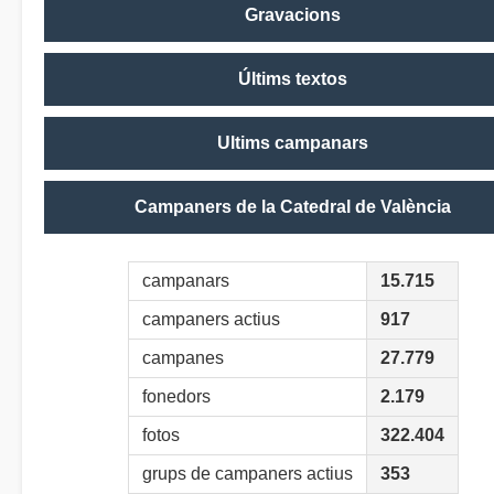
Gravacions
Últims textos
Ultims campanars
Campaners de la Catedral de València
campanars
15.715
campaners actius
917
campanes
27.779
fonedors
2.179
fotos
322.404
grups de campaners actius
353