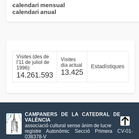
calendari mensual
calendari anual
Visites (des de
Visites
l'11 de juliol de
dia actual
Estadístiques
1996):
13.425
14.261.593
CAMPANERS DE LA CATEDRAL DE
VALÈNCIA
associació cultural sense ànim de lucre
registre Autonòmic Secció Primera CV-01-
038378-V