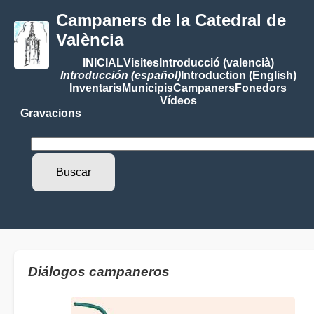
Campaners de la Catedral de
València
INICIAL
Visites
Introducció (valencià)
Introducción (español)
Introduction (English)
Inventaris
Municipis
Campaners
Fonedors
Vídeos
Gravacions
Diálogos campaneros