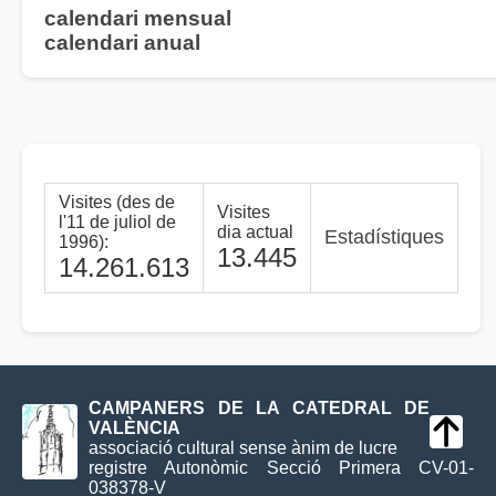
calendari mensual
calendari anual
Visites (des de
Visites
l'11 de juliol de
dia actual
Estadístiques
1996):
13.445
14.261.613
CAMPANERS DE LA CATEDRAL DE
VALÈNCIA
associació cultural sense ànim de lucre
registre Autonòmic Secció Primera CV-01-
038378-V