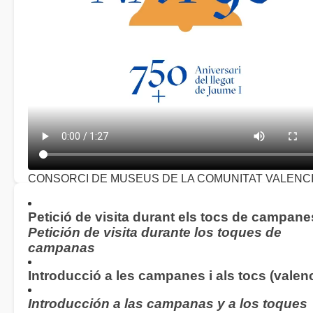
CONSORCI DE MUSEUS DE LA COMUNITAT VALENC
Concert homenatge 750 aniversari del llegat de Jaume I
(
2026)
Petició de visita durant els tocs de campane
Petición de visita durante los toques de
campanas
Introducció a les campanes i als tocs (valenc
Introducción a las campanas y a los toques