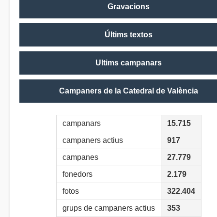
Gravacions
Últims textos
Ultims campanars
Campaners de la Catedral de València
campanars
15.715
campaners actius
917
campanes
27.779
fonedors
2.179
fotos
322.404
grups de campaners actius
353