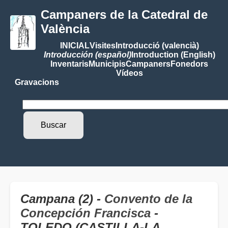
Campaners de la Catedral de
València
INICIAL
Visites
Introducció (valencià)
Introducción (español)
Introduction (English)
Inventaris
Municipis
Campaners
Fonedors
Vídeos
Gravacions
Campana (2) -
Convento de la
Concepción Francisca
-
TOLEDO (CASTILLA-LA