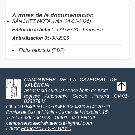
Autores de la documentación
SÁNCHEZ MOTA, Iván (24-01-2026)
Editor de la ficha
LLOP i BAYO, Francesc
Actualización
05-08-2026
Ficha reducida (PDF)
CAMPANERS DE LA CATEDRAL DE
VALÈNCIA
associació cultural sense ànim de lucre
registre Autonòmic Secció Primera CV-01-
038378-V
CIF G-97540959 - c/c 0049/2626/86/2814120711
Ermita de Santa Llúcia - Carrer de l'Hospital, 15
Telèfon 636 066 978 - 46001 - VALÈNCIA
campanerscatedralvalencia@gmail.com
Editor:
Francesc LLOP i BAYO